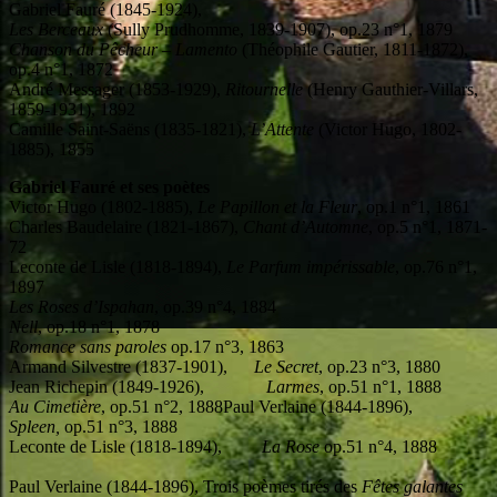
Gabriel Fauré (1845-1924),
Les Berceaux
(Sully Prudhomme, 1839-1907), op.23 n°1, 1879
Chanson du Pêcheur
–
Lamento
(Théophile Gautier, 1811-1872),
op.4 n°1, 1872
André Messager (1853-1929),
Ritournelle
(Henry Gauthier-Villars,
1859-1931), 1892
Camille Saint-Saëns (1835-1821),
L’Attente
(Victor Hugo, 1802-
1885), 1855
Gabriel Fauré et ses poètes
Victor Hugo (1802-1885),
Le Papillon et la Fleur
, op.1 n°1, 1861
Charles Baudelaire (1821-1867),
Chant d’Automne
, op.5 n°1, 1871-
72
Leconte de Lisle (1818-1894),
Le Parfum impérissable
, op.76 n°1,
1897
Les Roses d’Ispahan
, op.39 n°4, 1884
Nell
, op.18 n°1, 1878
Romance sans paroles
op.17 n°3, 1863
Armand Silvestre (1837-1901),
Le Secret
, op.23 n°3, 1880
Jean Richepin (1849-1926),
Larmes
, op.51 n°1, 1888
Au Cimetière
, op.51 n°2, 1888Paul Verlaine (1844-1896),
Spleen,
op.51 n°3, 1888
Leconte de Lisle (1818-1894),
La Rose
op.51 n°4, 1888
Paul Verlaine (1844-1896), Trois poèmes tirés des
Fêtes galantes