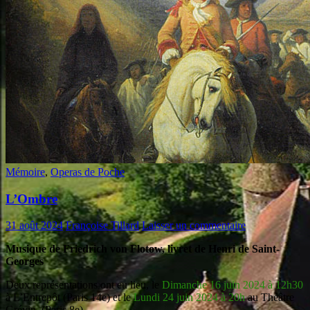
Mémoire
,
Operas de Poche
L’Ombre
31 août 2024
Françoise Tillard
Laisser un commentaire
Musique de Friedrich von Flotow, livret de Henri de Saint-
Georges
Deux représentations ont eu lieu, le
Dimanche 16 juin 2024 à 12h30
à L’Entrepôt (Paris 14e) et le
Lundi 24 juin 2024 à 20h
au Théâtre
Grévin, (Paris 8e)