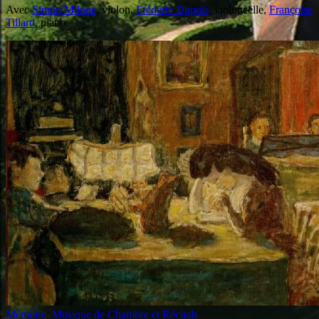
Avec
Simon Milone
, violon,
Frédéric Dupuis
, violoncelle,
Françoise
Tillard
, piano
Mémoire
,
Musique de Chambre et Récitals