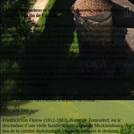
Les représentations se sont très bien passées, vous trouverez les
critiques à la fin de l’article !
L’action se passe en 1707, pendant la guerre des Cévennes, après la
Révocation de l’Édit de Nantes. Le Comte de Rollecourt, donné
pour mort, fusillé après un acte de bravoure et de générosité, s’est
enfui en Savoie et gagne sa vie grâce à ses grands talents de
sculpteur. Une de ses anciennes servantes de ferme, la jeune et jolie
Jeanne, secrètement amoureuse de lui, également en fuite après le
massacre de sa famille, le revoit et, stupéfaite, croit voir une ombre.
La jeune veuve et riche fermière, Madame Abeille, qui regardait
Fabrice (le Comte) d’un œil favorable, complique un peu l’action.
Le Docteur, parrain de Jeanne, décide d’épouser celle-ci pour palier
toute rumeur désagréable.
On apprend que le Capitaine grâce auquel le Comte a pu s’échapper
est sur le point d’être exécuté à la place du Comte…
Tout finit bien…
Friedrich von Flotow (1812-1883), Baron de Teutendorf, est le
descendant d’une vielle famille aristocratique du Mecklembourg. Au
lieu de la carrière diplomatique à laquelle son père le destinait, il