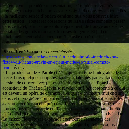
« J’en ai vu la première représentation, le 16 juin : œuvre très
prenante, musique riche, artistes aux voix et dictions exceptionnelles
:
la meilleure soirée d’opéra comique que vous pourrez faire
cette saison
! Toutes les obsessions du XIXe siècle semblent passer
dans ce livret, la musique explore également, de l’orage aux scènes
de table, les grands morceaux imposés du genre. Et j’ai été
inhabituellement saisi et ému par l’intensité du résultat
dramatique.) »
Pierre René Serna
sur
concertclassic
https://www.concertclassic.com/article/lombre-de-friedrich-von-
flotow-au-theatre-grevin-un-retour-merite-et-reussi-compte-
rendu
écrit :
« La production de « Parole et Musique » restitue l’intégralité de la
pièce, hors quelques coupures dans les dialogues parlés, dans une
version de concert avec piano. L’écrin évocateur et d’une belle
acoustique du Théâtre Grévin se révèle tout à fait approprié à ce qui
est devenu un opéra de chambre. Les quatre chanteurs (nul chœur
dans cet ouvrage) se donnent entièrement et répartissent leurs rôles
avec un jeu d’une réelle présence. Le ténor Charles Mesrine, que
nous avions déjà apprécié en d’autres occasions, s’empare du rôle
clef de Fabrice, le comte fuyard, avec une projection d’un bel allant.
La mezzo Flore Royer exprime l’enamourée Jeanne par des
prouesses de colorature à l’image du rossignol qu’elle évoque. Le