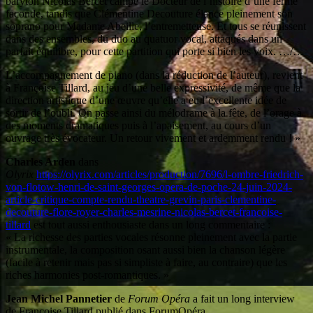
baryton Nicolas Bercet campe le Docteur de l’histoire d’une ferme
faconde, tandis que Clémentine Decouture élance pleinement son
soprano pour Madame Abeille, l’entremetteuse. Et tous se réunissent
dans des ensembles, du duo au quatuor vocal, attaqués dans un
parfait équilibre, pour cette partition qui porte si bien les voix. …/…
L’accompagnement de piano (dans la réduction de l’auteur), revient
à Françoise Tillard, au jeu d’une belle expressivité, de même que la
direction artistique d’une œuvre qu’elle a eu l’excellente idée de
sortir de l’oubli. On passe ainsi du mélodrame à la fête, de l’orage à
des moments dramatiques puis à l’apaisement, au cours d’un
ouvrage très évocateur. Un retour vivement et ardemment rendu ! »
Charles Arden
dans
Olyrix
https://olyrix.com/articles/production/7696/l-ombre-friedrich-
von-flotow-henri-de-saint-georges-opera-de-poche-24-juin-2024-
article-critique-compte-rendu-theatre-grevin-paris-clementine-
decouture-flore-royer-charles-mesrine-nicolas-bercet-francoise-
tillard
est tout aussi enthousiaste dans un long commentaire :
« La richesse des parties vocales résonne pleinement avec la partie
instrumentale, la composition osant aussi bien la chanson légère
(facile à retenir mais pas si simpliste à faire, au contraire) que les
riches harmonies post-romantiques. »
Jean Michel Pannetier
de
Forum Opéra
a fait un long interview
de Françoise Tillard publié dans ForumOpéra