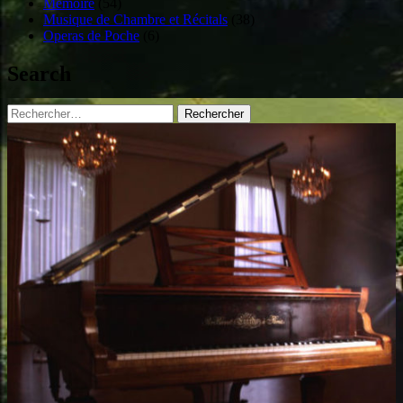
Mémoire
(54)
Musique de Chambre et Récitals
(38)
Operas de Poche
(6)
Search
Rechercher :