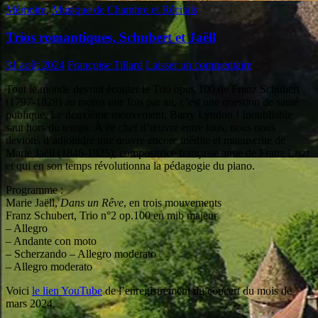
Mémoire
,
Musique de Chambre et Récitals
Trios romantiques, Schubert et Jaëll
31 août 2024
Françoise Tillard
Laisser un commentaire
Tout le monde devrait écouter le Trio opus 100 de Franz Schubert
(1797-1828) au moins une fois par an, c’est une question de santé
publique. Le deuxième mouvement, Barry Lyndon ! Inoubliable
saut hors du temps. À ce chef d’œuvre entre tous, nous nous
devions d’adjoindre une œuvre encore inédite et manuscrite de
Marie Jaëll (1846-1925), compositrice française amie de Franz Liszt
et qui en son temps révolutionna la pédagogie du piano.
Programme :
Marie Jaëll,
Dans un Rêve
, en trois mouvements
Franz Schubert, Trio n°2 op.100 en mib majeur
– Allegro
– Andante con moto
– Scherzando – Allegro moderato
– Allegro moderato
Voici
le lien YouTube
de l’enregistrement du concert du mois de
mars 2024.