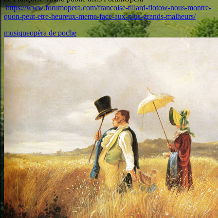
https://www.forumopera.com/francoise-tillard-flotow-nous-montre-
quon-peut-etre-heureux-meme-face-aux-plus-grands-malheurs/
musique
opéra de poche