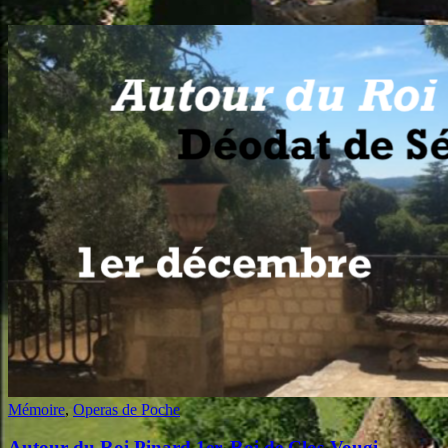
Mémoire
,
Operas de Poche
Autour du Roi Pinard 1er, Roi de Clos-Vougi