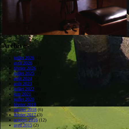
Archives
juillet 2026
(4)
avril 2026
(1)
février 2026
(1)
juillet 2025
(7)
août 2024
(5)
août 2023
(5)
juillet 2022
(8)
juin 2021
(4)
juillet 2020
(3)
février 2019
(6)
janvier 2018
(6)
février 2017
(3)
octobre 2016
(12)
avril 2015
(2)