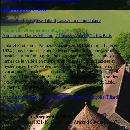
Hommage à Fauré
3 août 2024
Françoise Tillard
Laisser un commentaire
Dimanche 29 septembre 2024 à 17h30
Auditorium Darius Milhaud, 2 impasse Vandal, 75014 Paris
Gabriel Fauré, né à Pamiers (Ariège) en 1845 et mort à Paris en
1924 (nous fêtons cette année le centenaire de sa mort), subtil
musicien, n’en finit pas de nous intriguer. Il a créé des tubes aux
limites de la variété en même temps que des pièces austères et
mystérieuses. Le 29 septembre vous entendrez, après une courte
évocation des musiciens amis et proches (Pauline Viardot, André
Messager, Camille Saint-Saëns), les plus belles mélodies sur les
textes des poètes qui l’ont inspiré : Verlaine, Leconte de Lisle,
Richepin, Victor Hugo, Baudelaire…
avec
Anémone Robic
,
Jean-Baptiste Dumora
,
Françoise Tillard
Réservation
Programme du 29 septembre 2024
Pauline Viardot (1821-1910),
Rêverie (
Armand Silvestre, 1837-
1901), 1892, Duo