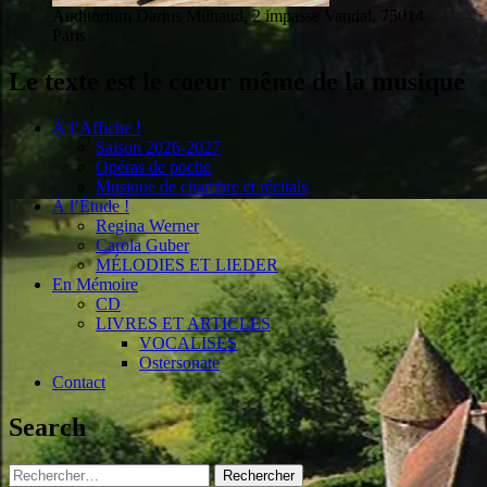
Auditorium Darius Milhaud, 2 impasse Vandal, 75014
Paris
Le texte est le coeur même de la musique
À l’Affiche !
Saison 2026-2027
Opéras de poche
Musique de chambre et récitals
À l’Étude !
Regina Werner
Carola Guber
MÉLODIES ET LIEDER
En Mémoire
CD
LIVRES ET ARTICLES
VOCALISES
Ostersonate
Contact
Search
Rechercher :