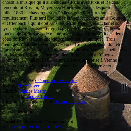
choisit la musique qu’il alla étudier à Paris avec Pixis et Reicha,
rencontrant Rossini, Meyerbeer, Boieldieu… mais les journées de
juillet 1830 le chassèrent vers l’Allemagne d’où il revint
régulièrement. Plus tard il se laissa influencer par ses amis Gounod
et Offenbach à qui il doit sans doute son style léger et clair et son
lyrisme charmeur. Son œuvre la plus célèbre est
Martha
, toujours
jouée aujourd’hui avec le même succès. Sa carrière se fit des deux
côtés du Rhin et il eut une vie sentimentale compliquée. Trois
mariages, dont deux avec deux sœurs. Ce profil original doit être
une raison pour laquelle
L’Ombre
, sans doute une de ses meilleures
productions, est injustement oubliée. Représentée à l’Opéra-
Comique le 7 juillet 1870, l’œuvre fut ensuite reprise à Vienne au
Theater an der Wien le 10 novembre 1871 sous le titre
Sein
Schatten
.
Madame Abeille,
Clémentine Decouture
Jeanne,
Flore Royer
Fabrice,
Charles Mesrine
Le Docteur,
Nicolas Bercet
Direction artistique et piano
, Françoise Tillard
Et voilà les critiques :
Daniel Le Marrec
de
Carnets sur Sol
sur
http://operacritiques.free.fr/css/
: