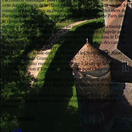
cette-fois ci au sein de la classe de chant lyrique. Elle suit ensuite les
conseils d’Elsa Maurus au conservatoire du IXe arrondissement de
Paris, puis intègre le Conservatoire national supérieur de Paris dans
la classe de Yann Toussaint en 2023.
Attirée d’abord par les répertoires anciens, elle explore la musique
médiévale avec l’ensemble de la Schola de la Sainte Chapelle puis
l’ensemble espagnol Egeria. Elle inteprète l’alto solo dans le Dixit
Dominus de Haendel avec l’ensemble Vide, puis dans des cantates
de Bach au Temple du Foyer de l’Âme.
Elle a interprété le rôle-titre de l’Enfant et les Sortilèges de Ravel au
festival lyrique de Grans en juillet 2023.
La mezzo-soprano enregistre en résidence à la cité de la voix à l’été
2023 une création d’Emmanuelle da Costa pour l’ensemble
Syllepse.
Elle a participé à plusieurs masterclasses, notamment avec
Véronique Gens, Anne Le Bozec, Lionel Meunier et Kresimir
Spicer.
En parallèle de ses études musicales, Anémone Robic a étudié
quatre ans l’histoire médiévale à l’université Paris 1 Panthéon-
Sorbonne.
Categories
CD
(3)