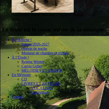
Auditorium Darius Milhaud, 2 impasse Vandal, 75014
Paris
Le texte est le coeur même de la musique
À l’Affiche !
Saison 2026-2027
Opéras de poche
Musique de chambre et récitals
À l’Étude !
Regina Werner
Carola Guber
MÉLODIES ET LIEDER
En Mémoire
CD
LIVRES ET ARTICLES
VOCALISES
Ostersonate
Contact
Search