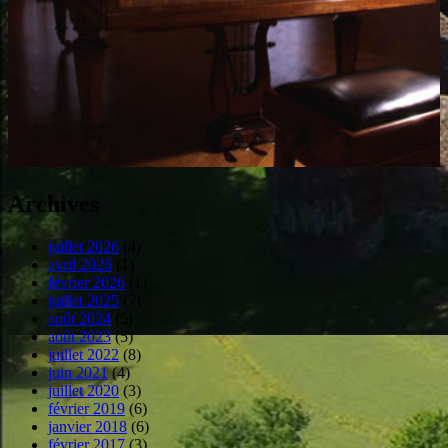
Archives
juillet 2026
(4)
avril 2026
(1)
février 2026
(1)
juillet 2025
(7)
août 2024
(5)
août 2023
(5)
juillet 2022
(8)
juin 2021
(4)
juillet 2020
(3)
février 2019
(6)
janvier 2018
(6)
février 2017
(3)