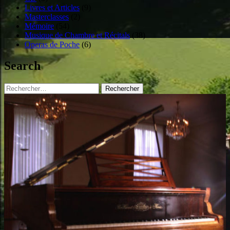
Livres et Articles
(9)
Masterclasses
(2)
Mémoire
(54)
Musique de Chambre et Récitals
(38)
Operas de Poche
(6)
Search
Rechercher :