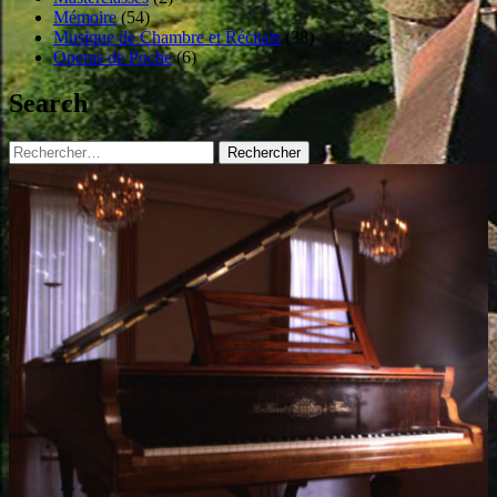
Mémoire
(54)
Musique de Chambre et Récitals
(38)
Operas de Poche
(6)
Search
Rechercher :