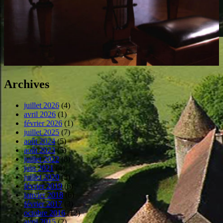
Archives
juillet 2026
(4)
avril 2026
(1)
février 2026
(1)
juillet 2025
(7)
août 2024
(5)
août 2023
(5)
juillet 2022
(8)
juin 2021
(4)
juillet 2020
(3)
février 2019
(6)
janvier 2018
(6)
février 2017
(3)
octobre 2016
(12)
avril 2015
(2)