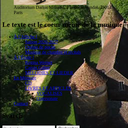
Auditorium Darius Milhaud, 2 impasse Vandal, 75014
Paris
Le texte est le coeur même de la musique
À l’Affiche !
Saison 2026-2027
Opéras de poche
Musique de chambre et récitals
À l’Étude !
Regina Werner
Carola Guber
MÉLODIES ET LIEDER
En Mémoire
CD
LIVRES ET ARTICLES
VOCALISES
Ostersonate
Contact
Search
Rechercher :