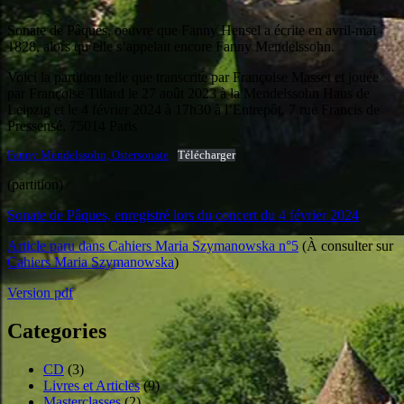
Sonate de Pâques, oeuvre que Fanny Hensel a écrite en avril-mai
1828, alors qu’elle s’appelait encore Fanny Mendelssohn.
Voici la partition telle que transcrite par Françoise Masset et jouée
par Françoise Tillard le 27 août 2023 à la Mendelssohn Haus de
Leipzig et le 4 février 2024 à 17h30 à l’Entrepôt, 7 rue Francis de
Pressensé, 75014 Paris
Fanny Mendelssohn, Ostersonate
Télécharger
(partition)
Sonate de Pâques, enregistré lors du concert du 4 février 2024
Article paru dans Cahiers Maria Szymanowska n°5
(À consulter sur
Cahiers Maria Szymanowska
)
Version pdf
Categories
CD
(3)
Livres et Articles
(9)
Masterclasses
(2)