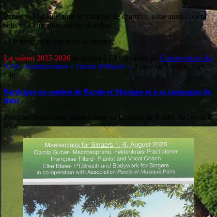
Parole et Musique aime la musique de chambre, aime aussi l’opéra
sous sa forme musique de chambre…
Et le texte est le coeur de la musique.
La saison 2025-2026
se tiendra à l’Auditorium du
Conservatoire du
XIVe arrondissement « Darius Milhaud »
, 2 impasse Vandal, Paris
14e.
Participer au soutien de Parole et Musique et à sa campagne de
dons
Prochain événement, masterclasse au Château de Ratilly du 1er au 8
août.