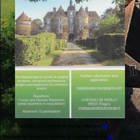
Pour le catalogue des
Opéras de poche, allez par
ic
i
!
Musique de chambre, récitals, le catalogue est par
là
!