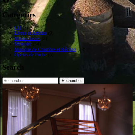
Categories
CD
(3)
Livres et Articles
(9)
Masterclasses
(2)
Mémoire
(54)
Musique de Chambre et Récitals
(38)
Operas de Poche
(6)
Search
Rechercher :