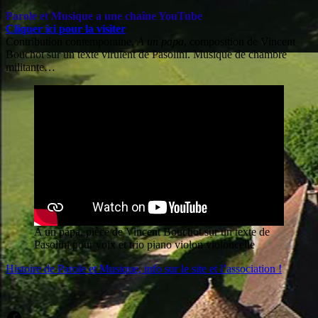
Parole et Musique a une chaîne YouTube
Cliquer ici pour la visiter
Contribution contemporaine,
A un papa
, composition de Vincent
Bouchot sur un texte virulent de Pasolini. Musique de chambre
militante…
A un papa, pièce de Vincent Bouchot sur un texte de
Pasolini pour voix et trio piano violon violoncelle
Histoire de Parole et Musique, info sur le site et l’association !
Facebook