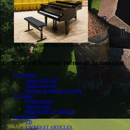
Auditorium Darius Milhaud, 2 impasse Vandal, 75014
Paris
Le texte est le coeur même de la musique
À l’Affiche !
Saison 2026-2027
Opéras de poche
Musique de chambre et récitals
À l’Étude !
Regina Werner
Carola Guber
MÉLODIES ET LIEDER
En Mémoire
CD
LIVRES ET ARTICLES