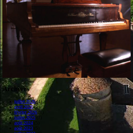
Archives
juillet 2026
(4)
avril 2026
(1)
février 2026
(1)
juillet 2025
(7)
août 2024
(5)
août 2023
(5)