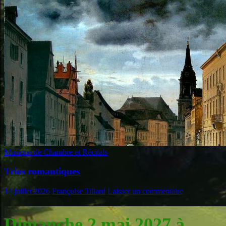
Musique de Chambre et Récitals
Trios romantiques
14 juillet 2026
Françoise Tillard
Laisser un commentaire
Dimanche 2 mai 2027 à