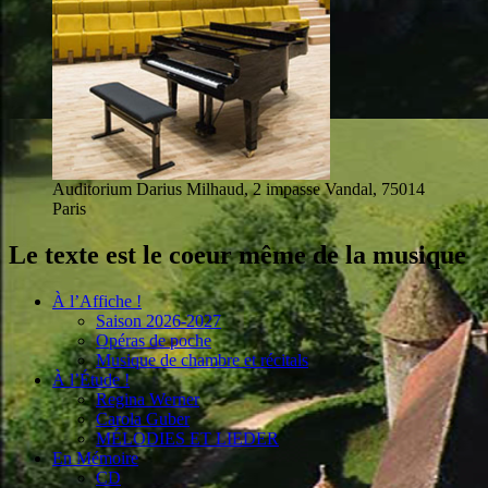
Auditorium Darius Milhaud, 2 impasse Vandal, 75014
Paris
Le texte est le coeur même de la musique
À l’Affiche !
Saison 2026-2027
Opéras de poche
Musique de chambre et récitals
À l’Étude !
Regina Werner
Carola Guber
MÉLODIES ET LIEDER
En Mémoire
CD