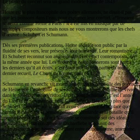
Le piano du concert sera un grand modèle Érard de 1843
Heine est le plus francophile des poètes allemands, ne disait-il pas
que les poissons dans l’eau, pour exprimer leur confort, affirmaient
se sentir comme Heine à Paris ? Il a été mis en musique par de
multiples compositeurs mais nous ne vous montrerons que les chefs
d’œuvre : Schubert et Schumann.
Dès ses premières publications, Heine séduisit son public par la
fluidité de ses vers, leur présence, leur humanité. Leur romantisme…
Et Schubert reconnut son angoisse dans cet exact contemporain, né
la même année que lui. Les lieder que nous donnerons sont parmi
les derniers qu’il ait écrits, c’est pourquoi ils font partie du tout
dernier recueil,
Le Chant du Cygne
, paru en 1829.
Schumann en revanche vit moins l’angoisse existentielle des poèmes
de Heine que l’ambiguïté de ses sentiments, l’impossibilité de vivre
dans le présent, l’autodérision. 1840, pour Schumann, c’est l’année
du Lied et de son mariage avec Clara Wieck. Beaucoup plus que
Schubert, mort trop tôt, il devait avoir conscience de la place que
prenait Heine dans la pensée politique allemande et la bataille qu’il
menait pour que la nation allemande se construise sur des idéaux
humanistes. Il sut construire le Dichterliebe en jouant des
contradictions d’un homme oscillant entre enthousiasme, amertume,
ironie et désespoir.