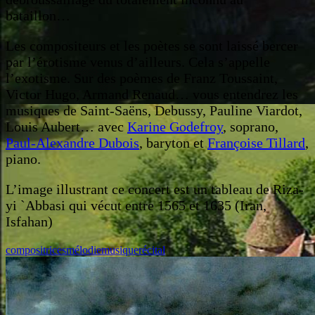
bataillon…
Les compositeurs et les poètes se sont laissé bercer
par l’érotisme venus d’ailleurs. Cela s’appelle
l’exotisme. Sur des poèmes de Franz Toussaint,
Victor Hugo, Armand Renaud… vous entendrez les
musiques de Saint-Saëns, Debussy, Pauline Viardot,
Louis Aubert… avec
Karine Godefroy
, soprano,
Paul-Alexandre Dubois
, baryton et
Françoise Tillard
,
piano.
L’image illustrant ce concert est un tableau de Riza-
yi `Abbasi qui vécut entre 1565 et 1635 (Iran,
Isfahan)
compositrices
mélodie
musique
récital