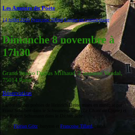
Les Amours du Poète
14 juillet 2026
Françoise Tillard
Laisser un commentaire
Dimanche 8 novembre à
17h30
Grand Studio Darius Milhaud, 2 impasse Vandal,
75014 Paris
Réservation
Lieder sur des poésies de Heinrich Heine mises en musique par
Franz Schubert dans le
Schwanengesang (Le Chant du Cygne)
et
par Robert Schumann dans le
Dichterliebe
.
Avec
Florian Götz
, baryton et
Françoise Tillard,
piano.