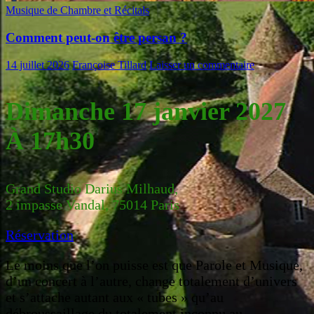
Musique de Chambre et Récitals
Comment peut-on être persan ?
14 juillet 2026
Françoise Tillard
Laisser un commentaire
Dimanche 17 janvier 2027
À 17h30
Grand Studio Darius Milhaud,
2 impasse Vandal, 75014 Paris
Réservation
Le moins que l’on puisse est que Parole et Musique,
d’un concert à l’autre, change totalement d’univers
et s’attache autant aux « tubes » qu’au
débroussaillage du totalement inconnu au