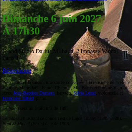
Dimanche 6 juin 2027
À 17h30
Grand Studio Darius Milhaud, 2 impasse Vandal,
Paris 14
Réservation
Pour clôturer la saison, une soirée consacrée à la musique de la Belle
Époque, Marie Jaëll, Fauré, Chabrier, Mel Bonis et Pauline Viardot.
Avec
Jean-Baptiste Dumora
, baryton,
Silvia Lenzi
, violoncelle et
Françoise Tillard
, piano.
Le piano sera un Érard n°3 de 1883
Le tableau illustrant ce concert est de Lajos Tihany (1885-1938).
Pont St Michel (Paris)
date de 1908.