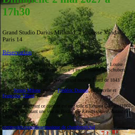
17h30
Grand Studio Darius Milhaud, 2 impasse Vandal,
Paris 14
Réservation
Un jeu entre inconnu et très célèbre ; un trio peu joué de Louise
Bertin en face du magnifique Trio n°1 en sib majeur de Schubert.
Le piano joué sera notre superbe grand modèle Érard de 1843
Avec
Simon Milone
, violon,
Frédéric Dupuis
, violoncelle et
Françoise Tillard
, piano.
Le tableau illustrant ce concert est une toile d’Eduard Gärtner (1801-
1877) représentant une vue de Berlin,
die Klosterstrasse
, datant de
1830.
compositrices
musique
musique de chambre
récital