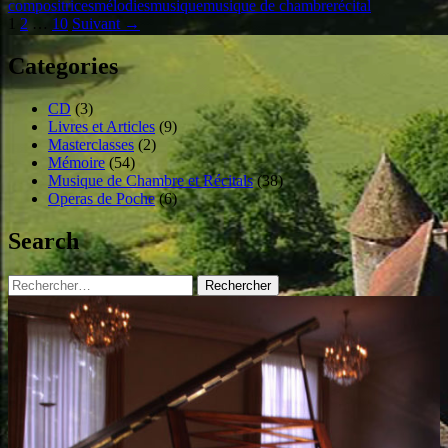
compositrices
mélodies
musique
musique de chambre
récital
Navigation
1
2
…
10
Suivant →
des
Categories
articles
CD
(3)
Livres et Articles
(9)
Masterclasses
(2)
Mémoire
(54)
Musique de Chambre et Récitals
(38)
Operas de Poche
(6)
Search
Rechercher :