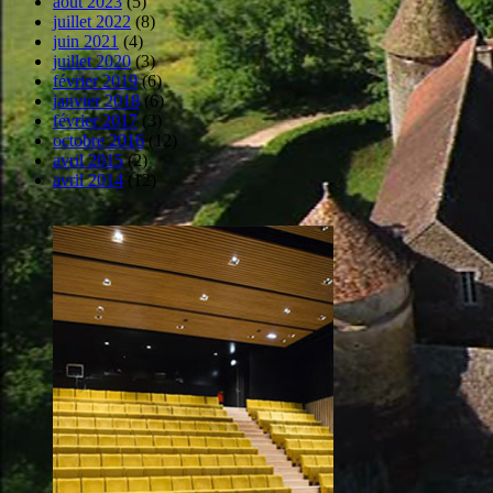
août 2023
(5)
juillet 2022
(8)
juin 2021
(4)
juillet 2020
(3)
février 2019
(6)
janvier 2018
(6)
février 2017
(3)
octobre 2016
(12)
avril 2015
(2)
avril 2014
(12)