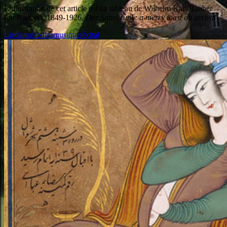
L’illustration de cet article est un tableau de Wilhelm Karl Rauber
(ou Räuber), 1849-1926,
Der Satteltrunk: a merry toast on arrival
Lieder
mélodies
musique
récital