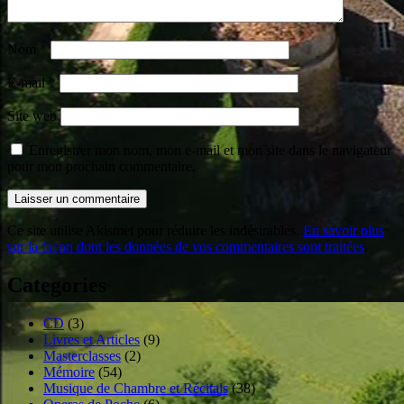
Nom
*
E-mail
*
Site web
Enregistrer mon nom, mon e-mail et mon site dans le navigateur
pour mon prochain commentaire.
Ce site utilise Akismet pour réduire les indésirables.
En savoir plus
sur la façon dont les données de vos commentaires sont traitées
.
Categories
CD
(3)
Livres et Articles
(9)
Masterclasses
(2)
Mémoire
(54)
Musique de Chambre et Récitals
(38)