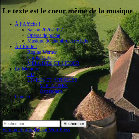
Le texte est le coeur même de la musique
À l’Affiche !
Saison 2026-2027
Opéras de poche
Musique de chambre et récitals
À l’Étude !
Regina Werner
Carola Guber
MÉLODIES ET LIEDER
En Mémoire
CD
LIVRES ET ARTICLES
VOCALISES
Ostersonate
Contact
Search
Rechercher :
Fièrement propulsé par WordPress