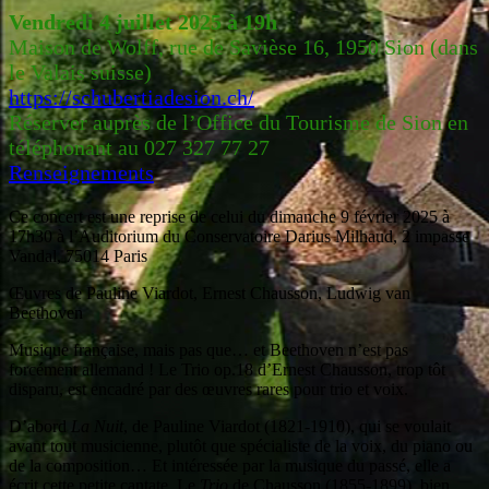
Vendredi 4 juillet 2025
à 19h
Maison de Wolff, rue de Savièse 16, 1950 Sion (dans
le Valais suisse)
https://schubertiadesion.ch/
Réserver auprès de l’Office du Tourisme de Sion en
téléphonant au 027 327 77 27
Renseignements
Ce concert est une reprise de celui du dimanche 9 février 2025 à
17h30 à l’Auditorium du Conservatoire Darius Milhaud, 2 impasse
Vandal, 75014 Paris
Œuvres de Pauline Viardot, Ernest Chausson, Ludwig van
Beethoven
Musique française, mais pas que… et Beethoven n’est pas
forcément allemand ! Le Trio op.18 d’Ernest Chausson, trop tôt
disparu, est encadré par des œuvres rares pour trio et voix.
D’abord
La Nuit
, de Pauline Viardot (1821-1910), qui se voulait
avant tout musicienne, plutôt que spécialiste de la voix, du piano ou
de la composition… Et intéressée par la musique du passé, elle a
écrit cette petite cantate. Le
Trio
de Chausson (1855-1899), bien