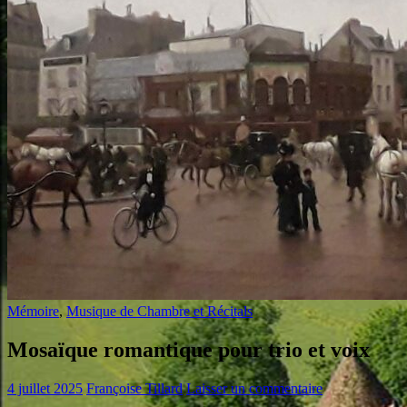
Mémoire
,
Musique de Chambre et Récitals
Mosaïque romantique pour trio et voix
4 juillet 2025
Françoise Tillard
Laisser un commentaire