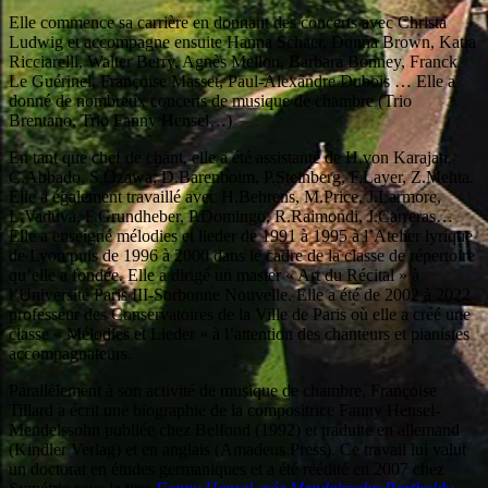
Elle commence sa carrière en donnant des concerts avec Christa
Ludwig et accompagne ensuite Hanna Schaer, Donna Brown, Katia
Ricciarelli, Walter Berry, Agnès Mellon, Barbara Bonney, Franck
Le Guérinel, Françoise Masset, Paul-Alexandre Dubois … Elle a
donné de nombreux concerts de musique de chambre (Trio
Brentano, Trio Fanny Hensel…)
En tant que chef de chant, elle a été assistante de H.von Karajan,
C.Abbado, S.Ozawa, D.Barenboim, P.Steinberg, F.Layer, Z.Mehta.
Elle a également travaillé avec H.Behrens, M.Price, J.Larmore,
L.Vaduva, F.Grundheber, P.Domingo, R.Raimondi, J.Carreras…
Elle a enseigné mélodies et lieder de 1991 à 1995 à l’Atelier lyrique
de Lyon puis de 1996 à 2000 dans le cadre de la classe de répertoire
qu’elle a fondée. Elle a dirigé un master « Art du Récital » à
l’Université Paris III-Sorbonne Nouvelle. Elle a été de 2002 à 2022
professeur des Conservatoires de la Ville de Paris où elle a créé une
classe « Mélodies et Lieder » à l’attention des chanteurs et pianistes
accompagnateurs.
Parallèlement à son activité de musique de chambre, Françoise
Tillard a écrit une biographie de la compositrice Fanny Hensel-
Mendelssohn publiée chez Belfond (1992) et traduite en allemand
(Kindler Verlag) et en anglais (Amadeus Press). Ce travail lui valut
un doctorat en études germaniques et a été réédité en 2007 chez