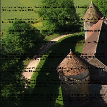
– « Cabaret Songs », avec Hanna Schaer ; œuvres de Britten, Schoenberg et Kurt Weill
(L’Empreinte digitale, 1990).
– « Fanny Mendelssohn, Lieder et Trio », avec Donna Brown et le Trio Brentano (Opus
111, 1992 ; réédition 1998).
– « Darius Milhaud, Chansons de Vildrac », avec la soprano Cyrille Gerstenhaber (Opus
111, 1993).
– « Joseph Kosma, Chansons », avec les stagiaires de l’Atelier lyrique de Lyon (Opus 111,
1994).
– « Chansons à boire » avec les chanteurs de l’Atelier « Parole et Musique » ; œuvres de
Beethoven, Schubert, Verdi et d’autres compositeurs classiques (CD enregistrement privé
de Parole et Musique, novembre 1996).
– Mélodies d’Emmanuel Chabrier avec Agnès Mellon (soprano), Franck Le Guérinel
(baryton) et Françoise Tillard (piano) (Timpani, juin 1997).
– « Les Orientales en Musique » avec les chanteurs de l’Atelier « Parole et Musique » ;
œuvres de Marie Jaëll, Vincent d’Indy, Wagner, Pauline Viardot, Charles-Marie Widor…
(Maisonneuve et Larose, novembre 2001)
– « Veillée imaginaire autour de George Sand » avec Françoise Masset, François
Lazarevitch et les musiciens de Saint-Julien, œuvres de Tiersot, Chopin, Chabrier, Ravel,
Bizet, A. Holmes, M. Emmanuel, Canteloube, P. Viardot. (Alpha, février 2010)