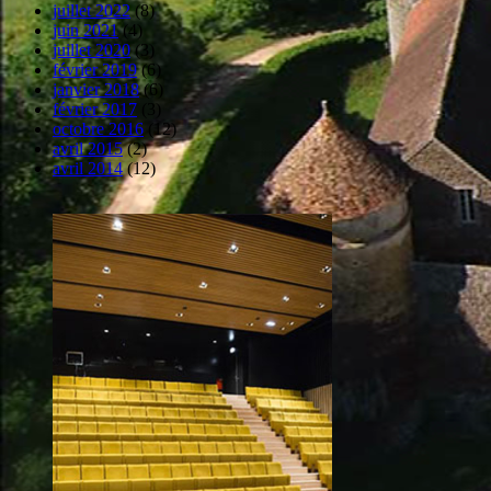
juillet 2022
(8)
juin 2021
(4)
juillet 2020
(3)
février 2019
(6)
janvier 2018
(6)
février 2017
(3)
octobre 2016
(12)
avril 2015
(2)
avril 2014
(12)