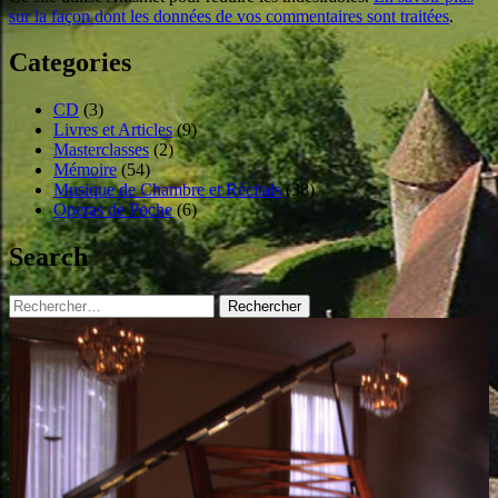
sur la façon dont les données de vos commentaires sont traitées
.
Categories
CD
(3)
Livres et Articles
(9)
Masterclasses
(2)
Mémoire
(54)
Musique de Chambre et Récitals
(38)
Operas de Poche
(6)
Search
Rechercher :