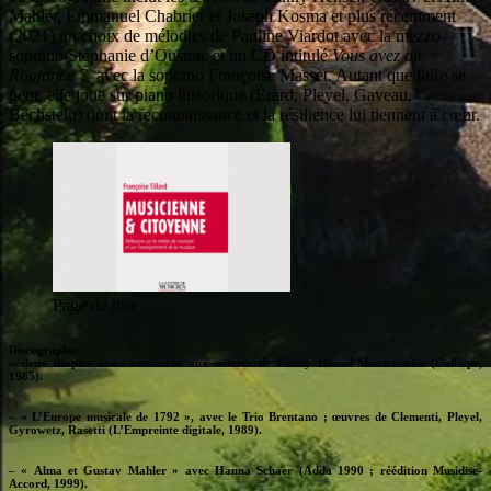
Mahler, Emmanuel Chabrier et Joseph Kosma et plus récemment
(2021) un choix de mélodies de Pauline Viardot avec la mezzo-
soprano Stéphanie d’Oustrac et un CD intitulé
Vous avez dit
Romance ?
avec la soprano Françoise Masset. Autant que faire se
peut, elle joue sur piano historique (Érard, Pleyel, Gaveau,
Bechstein) dont la reconnaissance et la résilience lui tiennent à cœur.
Page de titre
Discographie :
– deux disques noirs consacrés aux œuvres de Fanny Hensel-Mendelssohn (Calliope,
1985).
– « L’Europe musicale de 1792 », avec le Trio Brentano ; œuvres de Clementi, Pleyel,
Gyrowetz, Rasetti (L’Empreinte digitale, 1989).
– « Alma et Gustav Mahler » avec Hanna Schaer (Adda 1990 ; réédition Musidisc-
Accord, 1999).