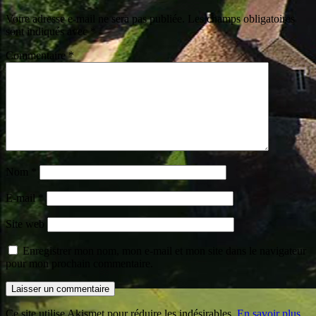
Votre adresse e-mail ne sera pas publiée.
Les champs obligatoires
sont indiqués avec
*
Commentaire
*
Nom
*
E-mail
*
Site web
Enregistrer mon nom, mon e-mail et mon site dans le navigateur
pour mon prochain commentaire.
Ce site utilise Akismet pour réduire les indésirables.
En savoir plus