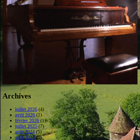
Archives
juillet 2026
(4)
avril 2026
(1)
février 2026
(1)
juillet 2025
(7)
août 2024
(5)
août 2023
(5)