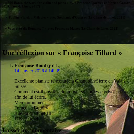
– « Mel Bonis, the work for violin and piano » avec Francine Trachier et Marion Gomar
(Le Chant de Linos, 2017)
– » Pauline Viardot, Mélodies » avec Stéphanie d’Oustrac (Le Chant de Linos, 2021)
– « Vous avez dit Romance ? » avec Françoise Masset (Le Chant de Linos, 2022)
Une réflexion sur « Françoise Tillard »
Françoise Boudry
dit :
14 janvier 2026 à 14h39
Excellente pianiste rencontrée à Chandolin/Sierre en Valais,
Suisse.
Comment est-il possible de trouver son adresse privée à Paris?
afin de lui écrire.
Merci infiniment
Françoise Boudry
Rue du Martinet 18
1188- Gimel
Laisser un commentaire