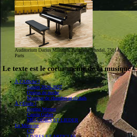
Auditorium Darius Milhaud, 2 impasse Vandal, 75014
Paris
Le texte est le coeur même de la musique
À l’Affiche !
Saison 2026-2027
Opéras de poche
Musique de chambre et récitals
À l’Étude !
Regina Werner
Carola Guber
MÉLODIES ET LIEDER
En Mémoire
CD
LIVRES ET ARTICLES