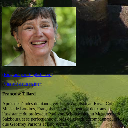
(Biography in English here)
(
Vita auf deutsch hier
)
Franço
ise Tillard
Après des études de piano avec Peter Wallfisch au Royal College of
Music de Londres, Françoise Tillard est pendant deux ans
l’assistante du professeur Paul von Schilhawsky au Mozarteum de
Salzbourg et se perfectionne auprès de grands accompagnateurs tels
que Geoffrey Parsons et Eric Werba.