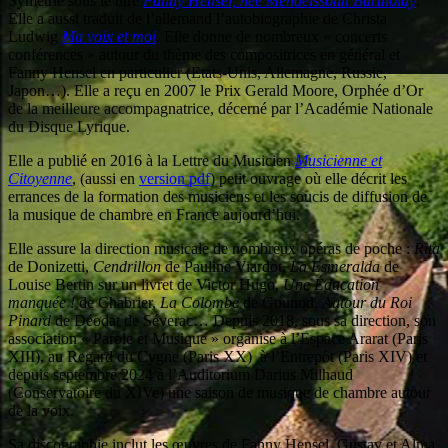
Symétrie sous le titre
Fanny Hensel, née Mendelssohn Bartholdy
.
Elle a aussi traduit de l’allemand l’autobiographie de Christa
Ludwig
Ma voix et moi
. Elle donne de nombreux « concerts
conférences » autour du thème des compositrices en général et
Fanny Hensel en particulier (Etats-Unis, Allemagne, Russie,
Japon…). Elle a reçu en 2007 le Prix Gerald Moore, Orphée d’Or
de la meilleure accompagnatrice, décerné par l’Académie Nationale
du Disque Lyrique.
Elle a publié en 2016 à la Lettre du Musicien
Musicienne et
Citoyenne
, (aussi en
version pdf
) petit ouvrage où elle décrit les
errances de la formation des musiciens et les soucis de diffusion de
la musique de chambre en France aujourd’hui.
Elle assure la direction musicale de nombreux opéras de poche :
Rita
de Donizetti,
Cendrillon
de Pauline Viardot,
La Esmeralda
de
Louise Bertin sur un livret de Victor Hugo,
Une Éducation
manquée !
de Chabrier,
La Colombe
de Gounod,
Autour du Roi
Pinard
de Déodat de Séverac… Depuis 2018, sous sa direction, son
association « Parole et Musique » organise à l’Espace Ararat (Paris
XIII), au Regard du Cygne (Paris XX) à l’Entrepôt (Paris XIV) et
depuis septembre 2024 à l’Auditorium Darius Milhaud
(Conservatoire du XIVe) une saison de musique de chambre autour
de la voix.
Sa discographie inclut les œuvres de Fanny Hensel, Gustav et Alma