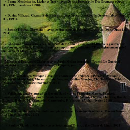
– « Fanny Mendelssohn, Lieder et Trio », avec Donna Brown et le Trio Brentano (Opus
111, 1992 ; réédition 1998).
– « Darius Milhaud, Chansons de Vildrac », avec la soprano Cyrille Gerstenhaber (Opus
111, 1993).
– « Joseph Kosma, Chansons », avec les stagiaires de l’Atelier lyrique de Lyon (Opus 111,
1994).
– « Chansons à boire » avec les chanteurs de l’Atelier « Parole et Musique » ; œuvres de
Beethoven, Schubert, Verdi et d’autres compositeurs classiques (CD enregistrement privé
de Parole et Musique, novembre 1996).
– Mélodies d’Emmanuel Chabrier avec Agnès Mellon (soprano), Franck Le Guérinel
(baryton) et Françoise Tillard (piano) (Timpani, juin 1997).
– « Les Orientales en Musique » avec les chanteurs de l’Atelier « Parole et Musique » ;
œuvres de Marie Jaëll, Vincent d’Indy, Wagner, Pauline Viardot, Charles-Marie Widor…
(Maisonneuve et Larose, novembre 2001)
– « Veillée imaginaire autour de George Sand » avec Françoise Masset, François
Lazarevitch et les musiciens de Saint-Julien, œuvres de Tiersot, Chopin, Chabrier, Ravel,
Bizet, A. Holmes, M. Emmanuel, Canteloube, P. Viardot. (Alpha, février 2010)
– « Mel Bonis, the work for violin and piano » avec Francine Trachier et Marion Gomar
(Le Chant de Linos, 2017)
– » Pauline Viardot, Mélodies » avec Stéphanie d’Oustrac (Le Chant de Linos, 2021)