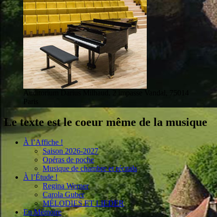
Auditorium Darius Milhaud, 2 impasse Vandal, 75014
Paris
Le texte est le coeur même de la musique
À l’Affiche !
Saison 2026-2027
Opéras de poche
Musique de chambre et récitals
À l’Étude !
Regina Werner
Carola Guber
MÉLODIES ET LIEDER
En Mémoire