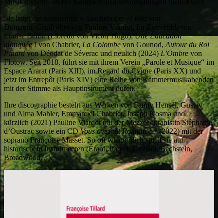
Musikstudium, als bei Kammermusikveranstaltungen thematisiert.
Sie leitet die sogenannte « Taschenoper »:
Rita
von
Donizetti,
Cendrillon
von Pauline Viardot,
La Esmeralda
von
Louise Bertin (Libretto von Victor Hugo),
Une Éducation
manquée !
von Chabrier,
La Colombe
von Gounod,
Autour du Roi
Pinard
von Déodat de Séverac und neulich (2024)
L’Ombre
von
Flotow. Seit 2018, führt sie mit ihrem Verein „Parole et Musique“ im
Espace Ararat (Paris XIII), im Regard du Cygne (Paris XX) und
jetzt im Entrepôt (Paris XIV) eine Reihe von Kammermusikabenden
mit der Stimme als Hauptinstrument durch.
Ihre discographie besteht aus Werken von Fanny Hensel, Gustav
und Alma Mahler, Emmanuel Chabrier, Joseph Kosma und
kürzlich (2021) Pauline Viardot mit der Mezzosopranistin Stéphanie
d’Oustrac sowie ein CD
Vous avez dit Romance ?
(2022) mit der
soprano Françoise Masset. So oft wiemöglich spielt sie auf
historischem Instrumenten (Érard, Pleyel, Gaveau, Bechstein,
Broadwood…).