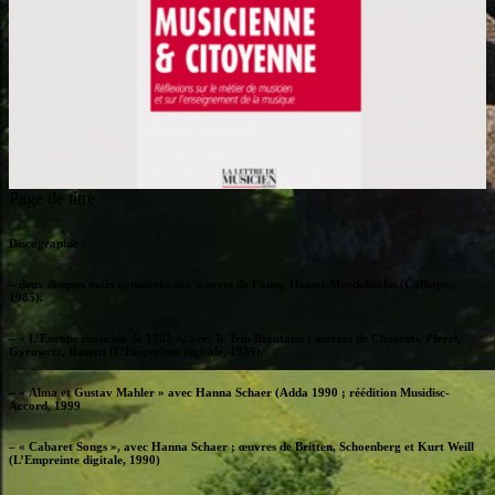
Page de titre
Discographie :
– deux disques noirs consacrés aux œuvres de Fanny Hensel-Mendelssohn (Calliope,
1985).
– « L’Europe musicale de 1792 », avec le Trio Brentano ; œuvres de Clementi, Pleyel,
Gyrowetz, Rasetti (L’Empreinte digitale, 1989).
– « Alma et Gustav Mahler » avec Hanna Schaer (Adda 1990 ; réédition Musidisc-
Accord, 1999
– « Cabaret Songs », avec Hanna Schaer ; œuvres de Britten, Schoenberg et Kurt Weill
(L’Empreinte digitale, 1990)