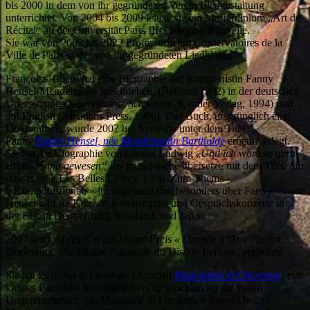
bis 2000 in dem von ihr gegründeten Verein Liedgestaltung
unterrichtet. Von 2004 bis 2009 leitete sie ein Masterdiplom „Art du
Récital“ an der Universität Paris III-Sorbonne Nouvelle.
Sie war von 2002 bis 2022 Professorin am Conservatoires de la
Ville de Paris in der von ihr gegründeten Liedklasse.
Françoise Tillard hat eine Biographie der Komponistin Fanny
Hensel-Mendelssohn geschrieben, (Belfond 1992) in der deutschen
Übersetzung
Die verkannte Schwester
, Kindler Verlag, 1994) und
auf English (Amadeus Press, 1996). Das Buch, ursprünglich eine
Doktorarbeit, wurde 2007 bei Symétrie unter dem Titel
Fanny
Fanny Hensel, née Mendelssohn Bartholdy
erneut verlegt.
Sie hat die Biographie von Christa Ludwig „
Und ich wäre so gern
Primadonna gewesen“
ins französische übersetzt, mit dem Titel:
Ma
voix et moi,
Les Belles Lettres
,
1996. Zum Thema
« Komponistinnen » im allgemein und besonders über Fanny
Hensel gibt sie Konzert-Konferenzen und Gesprächskonzerte in
der EU, in Deutschland, Russland, und Japan.
2007 wird ihr der
Gerald Moore Preis « Orph
ée d
’
Or »
für ihre
Begleitung, (Académie Nationale du Disque Lyrique) verliehen.
Sie hat 2016 bei la Lettre du Musicien
Musicienne et Citoyenne
, ein
kleines Pamphlet herausgegeben, in welchem sie die vielen
Ungereimtheiten und Misstände in Frankreich sowohl beim