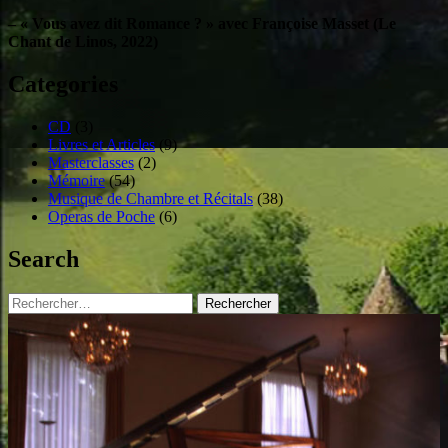
– « Vous avez dit Romance ? » avec Françoise Masset (Le
Chant de Linos, 2022)
Categories
CD
(3)
Livres et Articles
(9)
Masterclasses
(2)
Mémoire
(54)
Musique de Chambre et Récitals
(38)
Operas de Poche
(6)
Search
Rechercher :