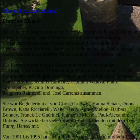
(Biography in English here)
Françoise Tillard
Nach ihrem Klavierstudium bei Peter Wallfisch am Royal College of
Music in London, war Françoise Tillard zwei Jahre lang am
Mozarteum Salzburg als Korrepetitorin und Assistentin der
Liedklasse von Professor Paul von Schilhawsky tätig und nahm an
Meisterkursen von Geoffrey Parsons und Dr. Eric Werba teil.
Als Korrepetitorin war sie Assistentin von H.von Karajan,
C.Abbado, S.Ozawa, D.Barenboim, P.Steinberg, F.Layer, Z.Mehta.
Sie arbeitete mit Sängern und Sängerinnen wie Hildegard Behrens,
Margaret Price, Jennifer Larmore, Leontina Vaduva, Franz
Grundheber, Placido Domingo,
Ruggiero Raimondi und José Carreras zusammen.
Sie war Begleiterin u.a. von Christa Ludwig, Hanna Schaer, Donna
Brown, Katia Ricciarelli, Walter Berry, Agnès Mellon, Barbara
Bonney, Franck Le Guérinel, Françoise Masset, Paul-Alexandre
Dubois. Sie wirkte bei vielen Kammermusikabenden mit dem
Trio
Fanny Hensel
mit.
Von 1991 bis 1995 hat sie im
Atelier lyrique de Lyon
und von 1996