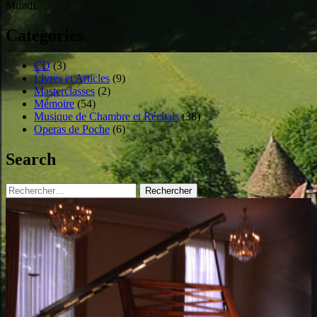
Mundi.
Categories
CD
(3)
Livres et Articles
(9)
Masterclasses
(2)
Mémoire
(54)
Musique de Chambre et Récitals
(38)
Operas de Poche
(6)
Search
Rechercher :