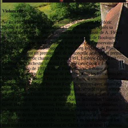
Violoncelle
Né en 1965 à Rouen dans une famille de musiciens, Frédéric
Dupuis commence le violoncelle à l’âge de sept ans. Après sa
scolarité au Conservatoire de région de Rouen (classe de A. Fléau)
et un passage au Conservatoire national de région de Boulogne-
Billancourt (classe de M. Strauss), il est admis au Conservatoire
National Supérieur de Musique de Paris dans la classe de Philippe
Muller, et obtient un premier prix de violoncelle ainsi qu’un premier
prix de musique de chambre. Depuis 1991, Frédéric Dupuis est
membre de l’Orchestre national d’Île-de-France dont il a été
violoncelle solo de 1991 à 2018. Parallèlement, il donne de
nombreux concerts de musique de chambre dans les formations les
plus variées. Au sein du Trio à cordes de Paris, il rencontre les
compositeurs d’aujourd’hui dont il crée les œuvres avec autant de
plaisir qu’il interprète le répertoire classique, abordé régulièrement
avec le quatuor Dimitri. Ses apparitions en tant que soliste l’ont
amené à jouer les concertos de Saint-Saëns, Schumann, Honegger,
Greif, Haydn… Récemment, Frédéric Dupuis a réalisé plusieurs
enregistrements chez Bayard Musiques, en particulier le Quatuor
pour la fin du temps d’Olivier Messiaen, salué par la critique, ainsi
qu’un récital pour violoncelle et harpe. Il a en outre enregistré les
trois trios à cordes d’Édith Canat de Chizy, sous le label Harmonia