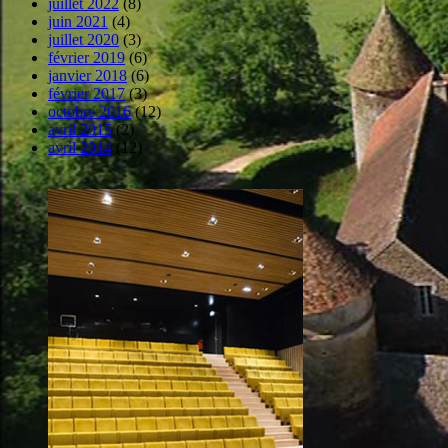
juillet 2022
(8)
juin 2021
(4)
juillet 2020
(3)
février 2019
(6)
janvier 2018
(6)
février 2017
(3)
octobre 2016
(12)
avril 2015
(2)
avril 2014
(12)