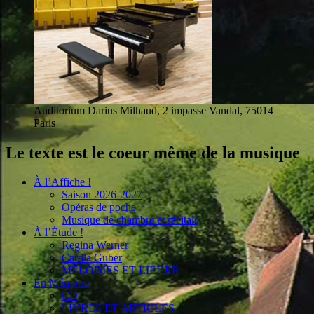
Auditorium Darius Milhaud, 2 impasse Vandal, 75014
Paris
Le texte est le coeur même de la musique
À l’Affiche !
Saison 2026-2027
Opéras de poche
Musique de chambre et récitals
À l’Étude !
Regina Werner
Carola Guber
MÉLODIES ET LIEDER
En Mémoire
CD
LIVRES ET ARTICLES