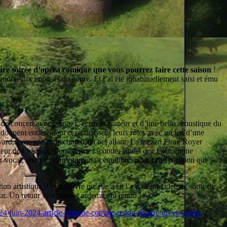
eure soirée d’opéra comique que vous pourrez faire cette saison
!
 morceaux imposés du genre. Et j’ai été inhabituellement saisi et ému
n de concert avec piano. L’écrin évocateur et d’une belle acoustique du
donnent entièrement et répartissent leurs rôles avec un jeu d’une
uyard, avec une projection d’un bel allant. La mezzo Flore Royer
eur de l’histoire d’une ferme faconde, tandis que Clémentine
cal, attaqués dans un parfait équilibre, pour cette partition qui
on artistique d’une œuvre qu’elle a eu l’excellente idée de sortir de
eur. Un retour vivement et ardemment rendu ! »
24-juin-2024-article-critique-compte-rendu-theatre-grevin-paris-