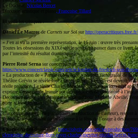
Le Docteur,
Nicolas Bercet
Direction artistique et piano
, Françoise Tillard
Et voilà les critiques :
Daniel Le Marrec
de
Carnets sur Sol
sur
http://operacritiques.free.fr/
« J’en ai vu la première représentation, le 16 juin : œuvre très prenant
Toutes les obsessions du XIXe siècle semblent passer dans ce livret, l
par l’intensité du résultat dramatique.) »
Pierre René Serna
sur
concertclassic
https://www.concertclassic.com/article/lombre-de-friedrich-von-floto
« La production de « Parole et Musique » restitue l’intégralité de la 
Théâtre Grévin se révèle tout à fait approprié à ce qui est devenu un 
réelle présence. Le ténor Charles Mesrine, que nous avions déjà appré
exprime l’enamourée Jeanne par des prouesses de colorature à l’image
Decouture élance pleinement son soprano pour Madame Abeille, l’entrem
porte si bien les voix. …/…
L’accompagnement de piano (dans la réduction de l’auteur), revient à Fr
l’oubli. On passe ainsi du mélodrame à la fête, de l’orage à des mome
Charles Arden
dans
Olyrix
https://olyrix.com/articles/production/7
clementine-decouture-flore-royer-charles-mesrine-nicolas-bercet-franco