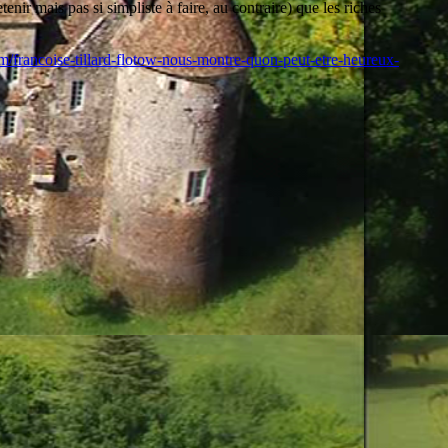
enir mais pas si simpliste à faire, au contraire) que les riches
/francoise-tillard-flotow-nous-montre-quon-peut-etre-heureux-