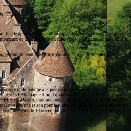
n, (Paris 8e)
 fusillé après un acte de bravoure et de générosité, s’est enfui en
amoureuse de lui, également en fuite après le massacre de sa famille, le
 parrain de Jeanne, décide d’épouser celle-ci pour palier toute
rière diplomatique à laquelle son père le destinait, il choisit la
ent vers l’Allemagne d’où il revint régulièrement. Plus tard il se
 célèbre est
Martha
, toujours jouée aujourd’hui avec le même succès.
inal doit être une raison pour laquelle
L’Ombre
, sans doute une de ses
eater an der Wien le 10 novembre 1871 sous le titre
Sein Schatten
.