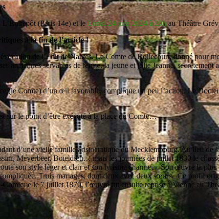
es
à L’Entrepôt (Paris 14e) et le
Lundi 24 juin 2024 à 20h
au Théâtre Grévi
iques à la fin de l’article !
évocation de l’Édit de Nantes. Le Comte de Rollecourt, donné pour mort,
ses anciennes servantes de ferme, la jeune et jolie Jeanne, secrètement 
ce (le Comte) d’un œil favorable, complique un peu l’action. Le Docteur,
t sur le point d’être exécuté à la place du Comte…
nt d’une vielle famille aristocratique du Mecklembourg. Au lieu de la car
ssini, Meyerbeer, Boieldieu… mais les journées de juillet 1830 le chassèr
oute son style léger et clair et son lyrisme charmeur. Son œuvre la plus
le compliquée. Trois mariages, dont deux avec deux sœurs. Ce profil orig
a-Comique le 7 juillet 1870, l’œuvre fut ensuite reprise à Vienne au Th