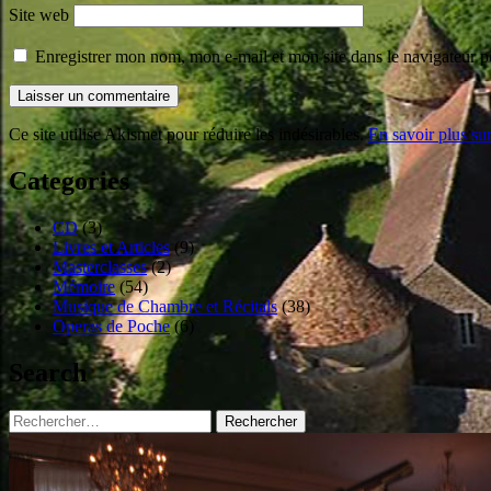
Site web
Enregistrer mon nom, mon e-mail et mon site dans le navigateur
Ce site utilise Akismet pour réduire les indésirables.
En savoir plus su
Categories
CD
(3)
Livres et Articles
(9)
Masterclasses
(2)
Mémoire
(54)
Musique de Chambre et Récitals
(38)
Operas de Poche
(6)
Search
Rechercher :