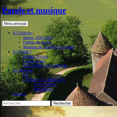
Aller
Parole et musique
au
contenu
Recherche
Menu principal
À l’Affiche !
Saison 2026-2027
Opéras de poche
Musique de chambre et récitals
À l’Étude !
Regina Werner
Carola Guber
MÉLODIES ET LIEDER
En Mémoire
CD
LIVRES ET ARTICLES
VOCALISES
Ostersonate
Contact
Rechercher :