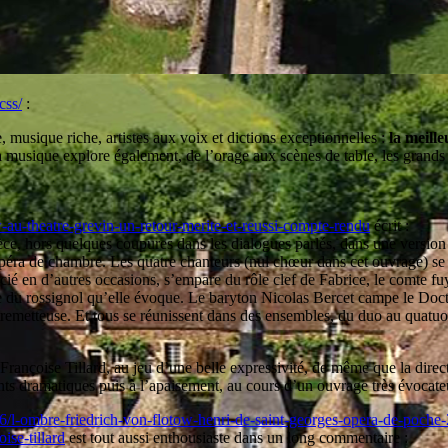
css/
:
e, musique riche, artistes aux voix et dictions exceptionnelles :
la meill
a musique explore également, de l’orage aux scènes de table, les grands
w-au-theatre-grevin-un-retour-merite-et-reussi-compte-rendu
écrit :
pièce, hors quelques coupures dans les dialogues parlés, dans une versio
opéra de chambre. Les quatre chanteurs (nul chœur dans cet ouvrage) se 
cié en d’autres occasions, s’empare du rôle clef de Fabrice, le comte f
 du rossignol qu’elle évoque. Le baryton Nicolas Bercet campe le Doct
etteuse. Et tous se réunissent dans des ensembles, du duo au quatuor vo
ançoise Tillard, au jeu d’une belle expressivité, de même que la directi
nts dramatiques puis à l’apaisement, au cours d’un ouvrage très évocat
696/l-ombre-friedrich-von-flotow-henri-de-saint-georges-opera-de-poche-
ise-tillard
est tout aussi enthousiaste dans un long commentaire :