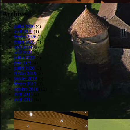
Archives
juillet 2026
(4)
avril 2026
(1)
février 2026
(1)
juillet 2025
(7)
août 2024
(5)
août 2023
(5)
juillet 2022
(8)
juin 2021
(4)
juillet 2020
(3)
février 2019
(6)
janvier 2018
(6)
février 2017
(3)
octobre 2016
(12)
avril 2015
(2)
avril 2014
(12)