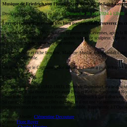
Musique de Friedrich von Flotow, livret de Henri de Saint-Georg
Deux représentations ont eu lieu, le
Dimanche 16 juin 2024 à 12h30
Les représentations se sont très bien passées, vous trouverez les crit
L’action se passe en 1707, pendant la guerre des Cévennes, après la R
Savoie et gagne sa vie grâce à ses grands talents de sculpteur. Une de 
revoit et, stupéfaite, croit voir une ombre.
La jeune veuve et riche fermière, Madame Abeille, qui regardait Fabri
rumeur désagréable.
On apprend que le Capitaine grâce auquel le Comte a pu s’échapper es
Tout finit bien…
Friedrich von Flotow (1812-1883), Baron de Teutendorf, est le descenda
musique qu’il alla étudier à Paris avec Pixis et Reicha, rencontrant Ro
laissa influencer par ses amis Gounod et Offenbach à qui il doit sans d
Sa carrière se fit des deux côtés du Rhin et il eut une vie sentimenta
meilleures productions, est injustement oubliée. Représentée à l’Opér
Madame Abeille,
Clémentine Decouture
Jeanne,
Flore Royer
Fabrice,
Charles Mesrine