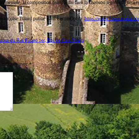
rumentale, la composition osant aussi bien la chanson légère (facile à ret
e Françoise Tillard publié dans ForumOpéra
https://www.forumopera.com
tour du Roi Pinard 1er, Roi de Clos-Vougi
t indiqués avec
*