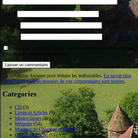
Nom
*
E-mail
*
Site web
Enregistrer mon nom, mon e-mail et mon site dans le navigateur
pour mon prochain commentaire.
Ce site utilise Akismet pour réduire les indésirables.
En savoir plus
sur la façon dont les données de vos commentaires sont traitées
.
Categories
CD
(3)
Livres et Articles
(9)
Masterclasses
(2)
Mémoire
(54)
Musique de Chambre et Récitals
(38)
Operas de Poche
(6)