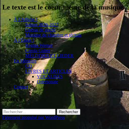
Le texte est le coeur même de la musique
À l’Affiche !
Saison 2026-2027
Opéras de poche
Musique de chambre et récitals
À l’Étude !
Regina Werner
Carola Guber
MÉLODIES ET LIEDER
En Mémoire
CD
LIVRES ET ARTICLES
VOCALISES
Ostersonate
Contact
Search
Rechercher :
Fièrement propulsé par WordPress