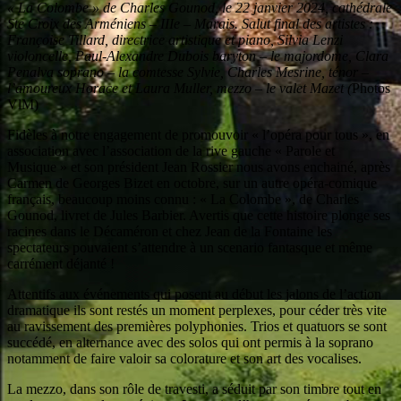
« La Colombe » de Charles Gounod, le 22 janvier 2024, cathédrale
Ste Croix des Arméniens – IIIe – Marais. Salut final des artistes :
Françoise Tillard, directrice artistique et piano, Silvia Lenzi
violoncelle, Paul-Alexandre Dubois baryton – le majordome, Clara
Penalva soprano – la comtesse Sylvie, Charles Mesrine, ténor –
l’amoureux Horace et Laura Muller, mezzo – le valet Mazet (
Photos
VlM)
Fidèles à notre engagement de promouvoir « l’opéra pour tous », en
association avec l’association de la rive gauche « Parole et
Musique » et son président Jean Rossier nous avons enchainé, après
Carmen de Georges Bizet en octobre, sur un autre opéra-comique
français, beaucoup moins connu : « La Colombe », de Charles
Gounod, livret de Jules Barbier. Avertis que cette histoire plonge ses
racines dans le Décaméron et chez Jean de la Fontaine les
spectateurs pouvaient s’attendre à un scenario fantasque et même
carrément déjanté !
Attentifs aux événements qui posent au début les jalons de l’action
dramatique ils sont restés un moment perplexes, pour céder très vite
au ravissement des premières polyphonies. Trios et quatuors se sont
succédé, en alternance avec des solos qui ont permis à la soprano
notamment de faire valoir sa colorature et son art des vocalises.
La mezzo, dans son rôle de travesti, a séduit par son timbre tout en