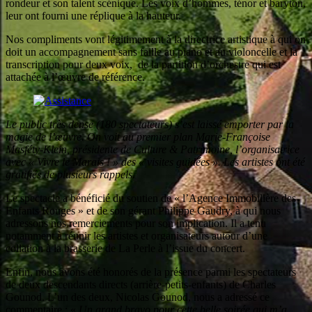
rondeur et son talent scénique. Les voix d’hommes, ténor et baryton,
leur ont fourni une réplique à la hauteur.
Nos compliments vont légitimement à la directrice artistique à qui on
doit un accompagnement sans faille au piano et au violoncelle et la
transcription pour deux voix, de la partition d’orchestre qui est
attachée à l’œuvre de référence.
Le public très dense (180 spectateurs) s’est laissé emporter par la
magie de l’
œuvre. On voit au premier plan Marie-Françoise
Masféty-Klein, présidente de Culture & Patrimoine, l’organisatrice
avec « Vivre le Marais ! » des « visites guidées ». Les artistes ont été
gratifiés de plusieurs rappels.
Le spectacle a bénéficié du soutien de « l’Agence Immobilière des
Enfants Rouges » et de son gérant Philippe Gaudry, à qui nous
adressons nos remerciements pour son implication. Il a tenu
notamment à réunir les artistes et organisateurs autour d’une
collation à la brasserie de La Perle à l’issue du concert.
Enfin, nous avons été honorés de la présence parmi les spectateurs
de deux descendants directs (arrière-petits-enfants) de Charles
Gounod. L’un des deux, Nicolas Gounod, nous a adressé ce
commentaire : «
Un grand bravo pour cette belle soirée qui m’a