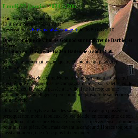
Lundi 22 janvier 2024 à 20h
Cathédrale des Arméniens
13 rue du Perche, 75003 Paris
Réservation :
vivrelemarais@orange.fr
ou 06 80 88 87 10
Opéra-comique de Charles Gounod sur un livret de Barbier et
Carré.
Création au Théâtre de Baden-Baden, le 6 août 1860
Ici, ce sera un format poche, quatre chanteurs, un piano, un
violoncelle !
La Comtesse Sylvie a complètement ruiné son amant Horace qui
s’est réfugié dans une masure campagnarde avec son valet filleul le
jeune Mazet. De sa vie passée à la ville il ne lui reste qu’une
colombe d’une intelligence peu commune puisqu’elle sait écrire son
nom : Sylvie !
Or la Comtesse Sylvie a dans les salons une rivale qui possède un
perroquet non moins fabuleux. Sylvie décide, en compagnie de son
majordome, d’aller chez Horace récupérer la merveilleuse colombe
pour lui faire pièce. Oui, mais devant la candeur d’Horace toujours
aussi amoureux, elle n’ose plus lui demander.