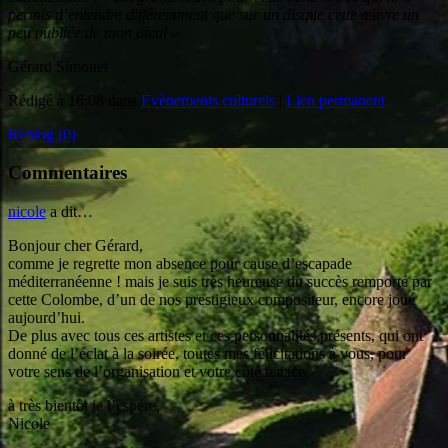
permis d’entendre différemment que sur un disque cette œuvre un
peu oubliée de mon aïeul ».
Gérard Simonet
Rédigé à 16:08 dans
Evènements culturels
|
Lien permanent
Reblog (0)
Commentaires
nicole
a dit…
Bonjour cher Gérard,
comme je regrette mon absence pour cause d’escapade
méditerranéenne ! mais je suis très heureuse du succès remporté par
cette Colombe, d’un de nos prestigieux compositeur, encore joué
aujourd’hui.
De plus avec tous ces artistes et ces personnalités présents, qui ont
donné de l’éclat à la soirée, toutes mes félicitations à vous, pour
votre sens de l’organisation et votre côté tenace,
à très bientôt je l’espère,
Nicole