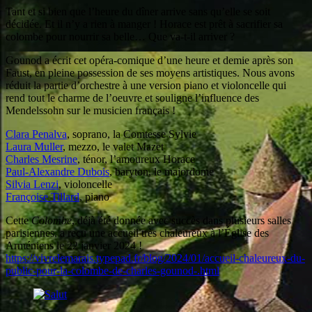
Tant et si bien que l’heure du dîner arrive sans qu’elle se soit
décidée. Et il n’y a rien à manger ! Horace est prêt à sacrifier sa
colombe pour nourrir sa belle… Que va-t-il arriver ?
Gounod a écrit cet opéra-comique d’une heure et demie après son
Faust, en pleine possession de ses moyens artistiques. Nous avons
réduit la partie d’orchestre à une version piano et violoncelle qui
rend tout le charme de l’oeuvre et souligne l’influence des
Mendelssohn sur le musicien français !
Clara Penalva
, soprano, la Comtesse Sylvie
Laura Muller
, mezzo, le valet Mazet
Charles Mesrine
, ténor, l’amoureux Horace
Paul-Alexandre Dubois
, baryton, le majordome
Silvia Lenzi
, violoncelle
Françoise Tillard
, piano
Cette
Colombe
, déjà été donnée avec succès dans plusieurs salles
parisiennes, a reçu une accueil très chaleureux à l’Église des
Arméniens le 22 janvier 2024 !
https://vivrelemarais.typepad.fr/blog/2024/01/accueil-chaleureux-du-
public-pour-la-colombe-de-charles-gounod-.html