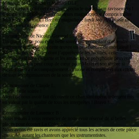
Message de Catherine et Manuel DLF
Merci Gerard pour cet excellent spectacle qui était un ravissement !
Comme c était drôle ! Les chanteurs magnifiques y compris maître
Jean malgré sa toux ! Bref un magnifique lundi soir. Au plaisir de
renouveler l’expérience !
Commentaire de Nicolas Gounod :
Un grand bravo pour cette belle soirée me permettant d’entendre
autrement qu’au disque cette œuvre un peu oubliée de mon aïeul !
Bien loin des opérettes dont j’appréhende les facilités, cette
Colombe est bien élégante et les amateurs de polyphonie peuvent
s’en réjouir. Un petit coup de cœur pour Mazet et son timbre si
plein. Bravo à l’accompagnement virtuose et complice et aux efforts
de tous les organisateurs de la soirée!
Commentaire de Claude L.
Quelle belle soirée !
Merci de nous avoir fait découvrir ce charmant opéra, tellement mis
en valeur par la qualité de tous les interprètes ! Bravo !…
Commentaire de Laurence B :
Nous tenons à vous remercier de nous avoir réservé de si belles
places pour écouter La Colombe.
Nous avons été ravis et avons apprécié tous les acteurs de cette pièce
musicale, autant les chanteurs que les instrumentistes.