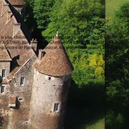
a plus violente. Il peut aussi chanter et swinguer, pleurer et rire… De
 (1905-1969) aux
Chants du Ghetto
doux-amers en passant par Claude
 programmes de Parole et Musique, des œuvres méconnues à des chefs