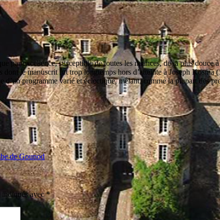
 par excellence, susceptible de toutes les nuances, de la plus douce à l
es
dont le manuscrit fut trop longtemps hors d’atteinte à Joseph Kosma
ude d’un programme varié et éclectique, mêlant, comme la plupart des
be de Gounod
t indiqués avec
*