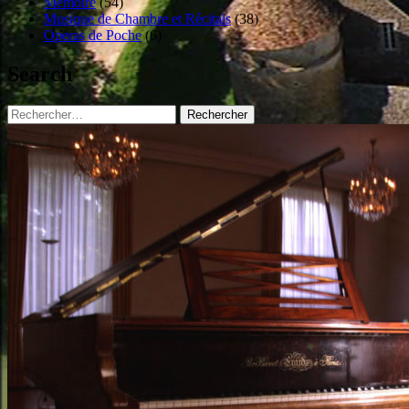
Mémoire
(54)
Musique de Chambre et Récitals
(38)
Operas de Poche
(6)
Search
Rechercher :