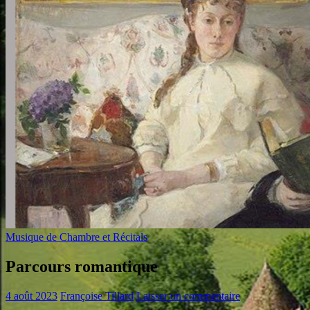
Musique de Chambre et Récitals
Parcours romantique
4 août 2023
Françoise Tillard
Laisser un commentaire