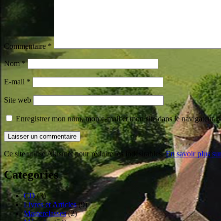
Commentaire
*
Nom
*
E-mail
*
Site web
Enregistrer mon nom, mon e-mail et mon site dans le navigateur
Ce site utilise Akismet pour réduire les indésirables.
En savoir plus su
Categories
CD
(3)
Livres et Articles
(9)
Masterclasses
(2)