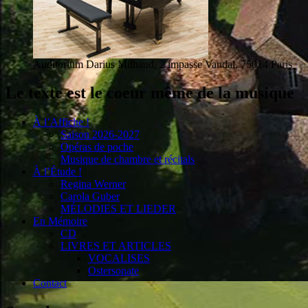
Auditorium Darius Milhaud, 2 impasse Vandal, 75014 Paris
Le texte est le coeur même de la musique
À l’Affiche !
Saison 2026-2027
Opéras de poche
Musique de chambre et récitals
À l’Étude !
Regina Werner
Carola Guber
MÉLODIES ET LIEDER
En Mémoire
CD
LIVRES ET ARTICLES
VOCALISES
Ostersonate
Contact