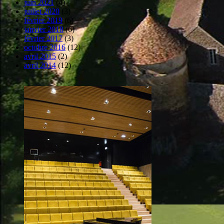
juin 2021
(4)
juillet 2020
(3)
février 2019
(6)
janvier 2018
(6)
février 2017
(3)
octobre 2016
(12)
avril 2015
(2)
avril 2014
(12)