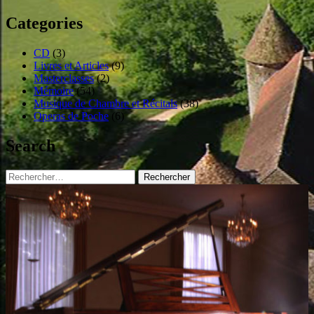
Categories
CD
(3)
Livres et Articles
(9)
Masterclasses
(2)
Mémoire
(54)
Musique de Chambre et Récitals
(38)
Operas de Poche
(6)
Search
Rechercher :