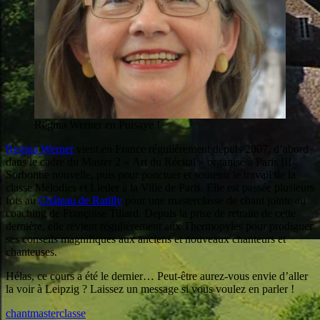
Regina Werner en Puisaye !
Regina Werner
vient en France régulièrement depuis 2007, d’abord
dans le cadre du Master 2 « Art du Récital » organisé à Paris III-
Sorbonne nouvelle, puis pour ponctuer et soutenir le travail de la
classe Mélodies et Lieder à la Ville de Paris. Elle est passée plusieurs
fois au
Château de Ratilly
pour une masterclasse de chant jointe au
coaching de Françoise Tillard. Depuis la prise de retraite de cette
dernière, elle revient régulièrement aux Thermopyles pour prodiguer
ses conseils magnifiques aux anciens et nouveaux chanteurs et
chanteuses.
Hélas, ce cours a été le dernier… Peut-être aurez-vous envie d’aller
la voir à Leipzig ? Laissez un message si vous voulez en parler !
chant
masterclasse