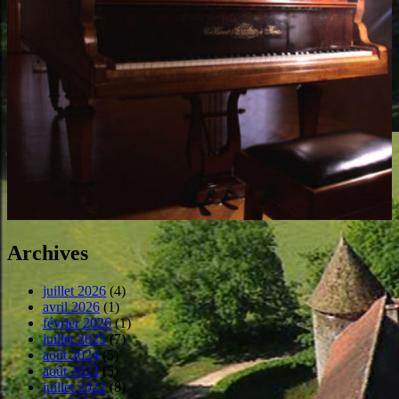
Archives
juillet 2026
(4)
avril 2026
(1)
février 2026
(1)
juillet 2025
(7)
août 2024
(5)
août 2023
(5)
juillet 2022
(8)