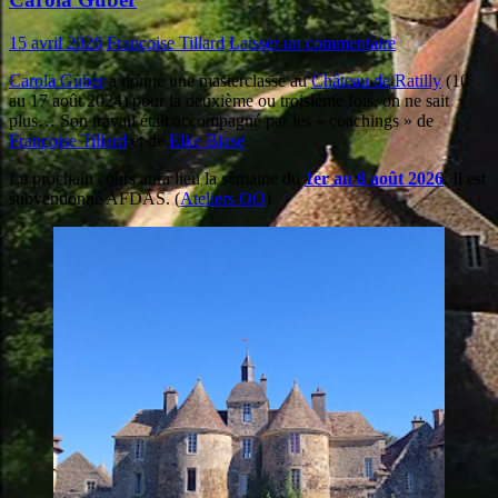
15 avril 2026
Françoise Tillard
Laisser un commentaire
Carola Guber
a donné une masterclasse au
Château de Ratilly
(10
au 17 août 2024) pour la deuxième ou troisième fois, on ne sait
plus… Son travail était accompagné par les « coachings » de
Françoise Tillard
et de
Elke Blase
.
Le prochain cours aura lieu la semaine du
1er au 8 août 2026
. Il est
subventionné AFDAS. (
Ateliers OO
)