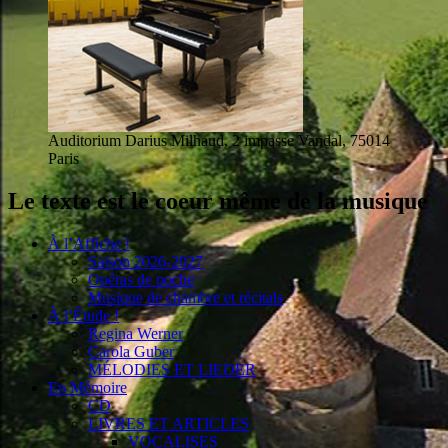
Auditorium Darius Milhaud, 2 impasse Vandal, 75014
Paris
Le texte est le coeur même de la musique
À l’Affiche !
Saison 2026-2027
Opéras de poche
Musique de chambre et récitals
À l’Étude !
Regina Werner
Carola Guber
MÉLODIES ET LIEDER
En Mémoire
CD
LIVRES ET ARTICLES
VOCALISES