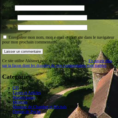
Nom
*
E-mail
*
Site web
Enregistrer mon nom, mon e-mail et mon site dans le navigateur
pour mon prochain commentaire.
Ce site utilise Akismet pour réduire les indésirables.
En savoir plus
sur la façon dont les données de vos commentaires sont traitées
.
Categories
CD
(3)
Livres et Articles
(9)
Masterclasses
(2)
Mémoire
(54)
Musique de Chambre et Récitals
(38)
Operas de Poche
(6)