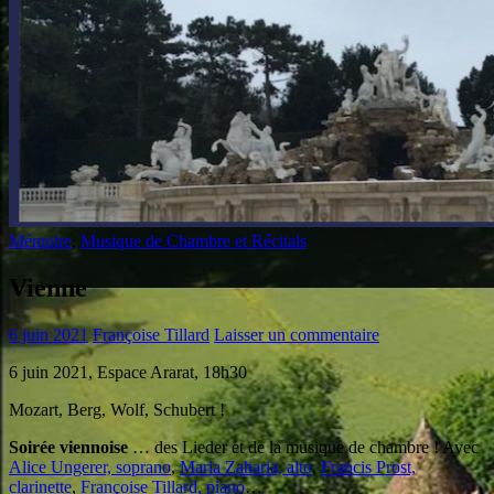
Mémoire
,
Musique de Chambre et Récitals
Vienne
6 juin 2021
Françoise Tillard
Laisser un commentaire
6 juin 2021, Espace Ararat, 18h30
Mozart, Berg, Wolf, Schubert !
Soirée viennoise
… des Lieder et de la musique de chambre ! Avec
Alice Ungerer, soprano
,
Maria Zaharia, alto
,
Francis Prost,
clarinette
,
Françoise Tillard, piano
…