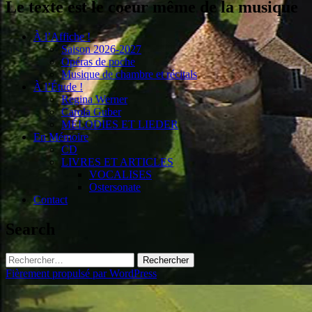
Le texte est le coeur même de la musique
À l’Affiche !
Saison 2026-2027
Opéras de poche
Musique de chambre et récitals
À l’Étude !
Regina Werner
Carola Guber
MÉLODIES ET LIEDER
En Mémoire
CD
LIVRES ET ARTICLES
VOCALISES
Ostersonate
Contact
Search
Rechercher :
Fièrement propulsé par WordPress