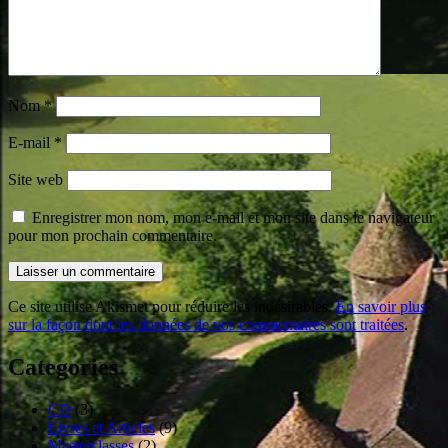
Nom
*
E-mail
*
Site web
Enregistrer mon nom, mon e-mail et mon site dans le navigateur
pour mon prochain commentaire.
Ce site utilise Akismet pour réduire les indésirables.
En savoir plus
sur la façon dont les données de vos commentaires sont traitées
.
Categories
CD
(3)
Livres et Articles
(9)
Masterclasses
(2)