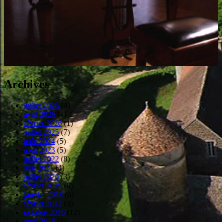
Archives
juillet 2026
(4)
avril 2026
(1)
février 2026
(1)
juillet 2025
(7)
août 2024
(5)
août 2023
(5)
juillet 2022
(8)
juin 2021
(4)
juillet 2020
(3)
février 2019
(6)
janvier 2018
(6)
février 2017
(3)
octobre 2016
(12)
avril 2015
(2)