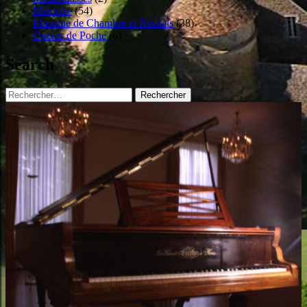
Mémoire
(54)
Musique de Chambre et Récitals
(38)
Operas de Poche
(6)
Search
Rechercher :