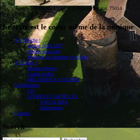
Auditorium Darius Milhaud, 2 impasse Vandal, 75014
Paris
Le texte est le coeur même de la musique
À l’Affiche !
Saison 2026-2027
Opéras de poche
Musique de chambre et récitals
À l’Étude !
Regina Werner
Carola Guber
MÉLODIES ET LIEDER
En Mémoire
CD
LIVRES ET ARTICLES
VOCALISES
Ostersonate
Contact
Search
Rechercher :