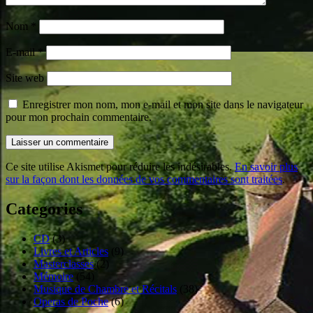
Nom
*
E-mail
*
Site web
Enregistrer mon nom, mon e-mail et mon site dans le navigateur
pour mon prochain commentaire.
Ce site utilise Akismet pour réduire les indésirables.
En savoir plus
sur la façon dont les données de vos commentaires sont traitées
.
Categories
CD
(3)
Livres et Articles
(9)
Masterclasses
(2)
Mémoire
(54)
Musique de Chambre et Récitals
(38)
Operas de Poche
(6)