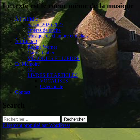
Le texte est le coeur même de la musique
À l’Affiche !
Saison 2026-2027
Opéras de poche
Musique de chambre et récitals
À l’Étude !
Regina Werner
Carola Guber
MÉLODIES ET LIEDER
En Mémoire
CD
LIVRES ET ARTICLES
VOCALISES
Ostersonate
Contact
Search
Rechercher :
Fièrement propulsé par WordPress