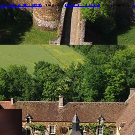
AUL-ALEXANDRE DUBOIS
et la pianiste
FRANÇOISE TILLARD
et mis en espace par
A