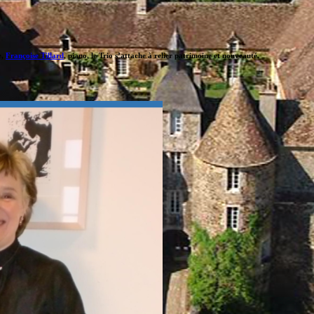
e,
Françoise Tillard
, piano, le Trio s’attache à relier patrimoine et nouveauté.