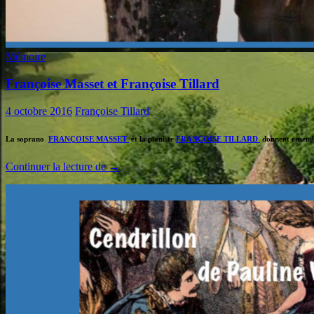
Mémoire
Françoise Masset et Françoise Tillard
4 octobre 2016
Françoise Tillard
La soprano
FRANÇOISE MASSET
et la pianiste
FRANÇOISE TILLARD
donnent ensembl
Françoise
Continuer la lecture de
→
Masset
et
Françoise
Tillard