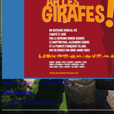
Mémoire
,
Musique de Chambre et Récitals
Ah Les girafes !
4 octobre 2016
Françoise Tillard