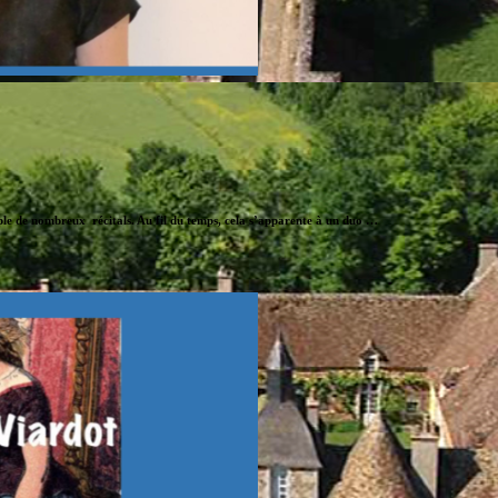
e de nombreux récitals. Au fil du temps, cela s’apparente à un duo …