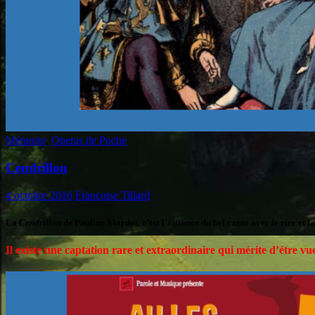
Mémoire
,
Operas de Poche
Cendrillon
4 octobre 2016
Françoise Tillard
La
Cendrillon
de Pauline Viardot, c’est l’alliance du bel canto avec le rire et
Il existe une captation rare et extraordinaire qui mérite d’étre vue