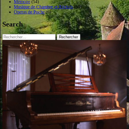
Mémoire
(54)
Musique de Chambre et Récitals
(38)
Operas de Poche
(6)
Search
Rechercher :