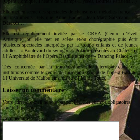
(Opéra Comique, Théâtre de Champs-Élysées, Bouffes Parisiens…)
Elle met en scène des spectacles de chansons et mélodies françaises
ou instruments tels que Anne Baquet, Jean-Marc Salzmann, les
Désaxés…
Elle est régulièrement invitée par le CREA (Centre d’Eveil
Artistique) où elle met en scène et/ou chorégraphie puis écrit
plusieurs spectacles interprétés par la troupe enfants et de jeunes
adultes. « Boulevard du swing » « Polar » présentés au Châtelet et
à l’Amphithéâtre de l’Opéra Bastille ainsi que « Dancing Palace ».
Très concernée par la transmission, elle intervient dans des
institutions comme le centre de formation lyrique de l’opéra Bastille,
à l’Université de Malibu ainsi qu’au CFMI de Tours.
Laisser un commentaire
Votre adresse e-mail ne sera pas publiée.
Les champs obligatoires
sont indiqués avec
*
Commentaire
*