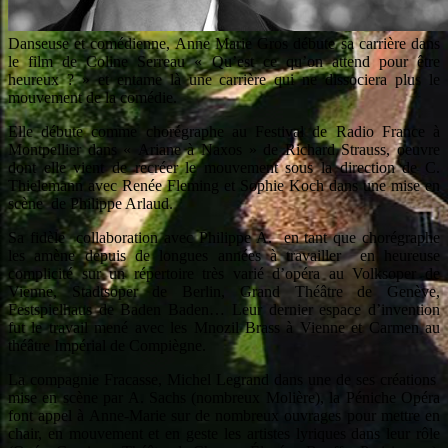
Danseuse et comédienne, Anne Marie Gros débute sa carrière dans
le film de Coline Serreau « Qu’est ce qu’on attend pour être
heureux ? » et entame là une carrière qui ne dissociera plus le
mouvement de la comédie.
Elle débute comme chorégraphe au Festival de Radio France à
Montpellier dans « Ariane à Naxos » de Richard Strauss, oeuvre
dont elle vient de recréer le mouvement sous la direction de C.
Thielemann avec Renée Fleming et Sophie Koch dans une mise en
scène de Philippe Arlaud.
Sa fidèle collaboration avec Philippe A. en tant que chorégraphe
les amène depuis de longues années à travailler en heureuse
complicité sur un répertoire très varié d’opéra au Volksoper de
Vienne, Stadtsoper de Berlin, Grand Théâtre de Genève,
Festspielhaus de Baden Baden… Leur dernier espace d’invention
fut le travail mené avec les Mnozil Brass à Vienne et Carmen au
théâtre Impérial de Compiègne.
La compagnie Fracasse, Michel Legrand dans une de ses créations
mise en scène par A. Sachs (nombreux Molière), la Péniche Opéra
font appel à Anne-Marie sur de nombreux ouvrages pour mettre en
chair, en mouvement et en geste les artistes lyriques dans leur rôle