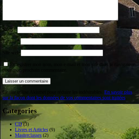
Nom
*
E-mail
*
Site web
Enregistrer mon nom, mon e-mail et mon site dans le navigateur
pour mon prochain commentaire.
Ce site utilise Akismet pour réduire les indésirables.
En savoir plus
sur la façon dont les données de vos commentaires sont traitées
.
Categories
CD
(3)
Livres et Articles
(9)
Masterclasses
(2)