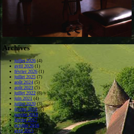
Archives
juillet 2026
(4)
avril 2026
(1)
février 2026
(1)
juillet 2025
(7)
août 2024
(5)
août 2023
(5)
juillet 2022
(8)
juin 2021
(4)
juillet 2020
(3)
février 2019
(6)
janvier 2018
(6)
février 2017
(3)
octobre 2016
(12)
avril 2015
(2)