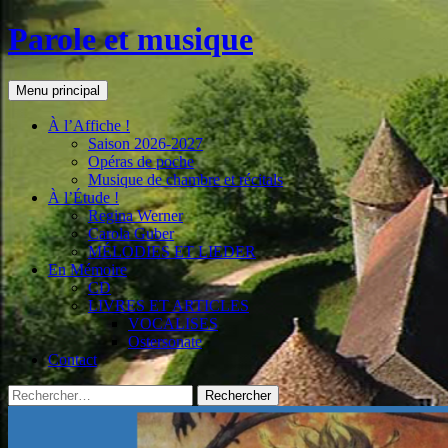
Aller
Parole et musique
au
contenu
Recherche
Menu principal
À l’Affiche !
Saison 2026-2027
Opéras de poche
Musique de chambre et récitals
À l’Étude !
Regina Werner
Carola Guber
MÉLODIES ET LIEDER
En Mémoire
CD
LIVRES ET ARTICLES
VOCALISES
Ostersonate
Contact
Rechercher :