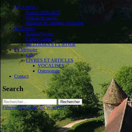
À l’Affiche !
Saison 2026-2027
Opéras de poche
Musique de chambre et récitals
À l’Étude !
Regina Werner
Carola Guber
MÉLODIES ET LIEDER
En Mémoire
CD
LIVRES ET ARTICLES
VOCALISES
Ostersonate
Contact
Search
Rechercher :
Fièrement propulsé par WordPress