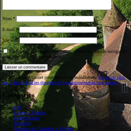
Nom
*
E-mail
*
Site web
Enregistrer mon nom, mon e-mail et mon site dans le navigateur
pour mon prochain commentaire.
Ce site utilise Akismet pour réduire les indésirables.
En savoir plus
sur la façon dont les données de vos commentaires sont traitées
.
Categories
CD
(3)
Livres et Articles
(9)
Masterclasses
(2)
Mémoire
(54)
Musique de Chambre et Récitals
(38)