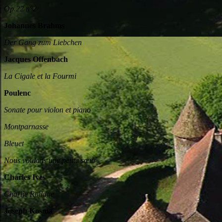
Op.22 n°2
Johannes Brahms
Der Gang zum Liebchen
Jacques Offenbach
La Cigale et la Fourmi
Poulenc
Sonate pour violon et piano
Montparnasse
Bleuet
Nous voulons une petite sœur
Charles Ives
Charlie Rutlage
Joseph Kosma