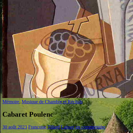
Mémoire
,
Musique de Chambre et Récitals
Cabaret Poulenc
30 août 2023
Françoise Tillard
Laisser un commentaire