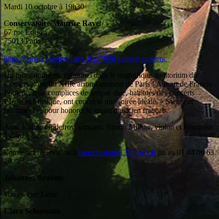
Mardi 10 octobre à 19h30
C
onservatoire Maurice Rave
l
67 rue Edison
75013 Paris
https://conservatoires.paris.fr/p/7036-cabaret-poulenc
Un programme exceptionnel dans le magnifique auditorium du
Conservatoire du XIIIe arrondissement de Paris ! Autour de Francis
Poulenc, trois complices de longue date, habitués des concerts
Parole et Musique, ont concocté une soirée idéale, « Swing et
Sentiment », pour honorer le grand musicien français.
Avec Karine Godefroy, soprano, Simon Milone, violon et Françoise
Tillard, piano.
Entrée sur réservation à
conservatoire13@paris.fr
ou au 01 44 06 63
20
Johannes Brahms
Von ewiger Liebe
Clara Schumann