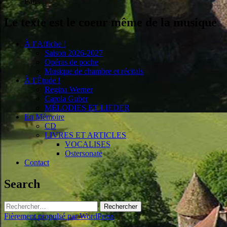
Paris
Le texte est le coeur même de la musique
À l’Affiche !
Saison 2026-2027
Opéras de poche
Musique de chambre et récitals
À l’Étude !
Regina Werner
Carola Guber
MÉLODIES ET LIEDER
En Mémoire
CD
LIVRES ET ARTICLES
VOCALISES
Ostersonate
Contact
Search
Rechercher :
Fièrement propulsé par WordPress