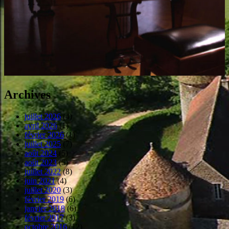
Archives
juillet 2026
(4)
avril 2026
(1)
février 2026
(1)
juillet 2025
(7)
août 2024
(5)
août 2023
(5)
juillet 2022
(8)
juin 2021
(4)
juillet 2020
(3)
février 2019
(6)
janvier 2018
(6)
février 2017
(3)
octobre 2016
(12)