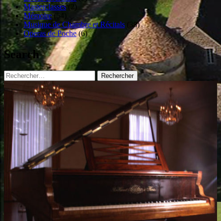
Masterclasses
(2)
Mémoire
(54)
Musique de Chambre et Récitals
(38)
Operas de Poche
(6)
Search
Rechercher :