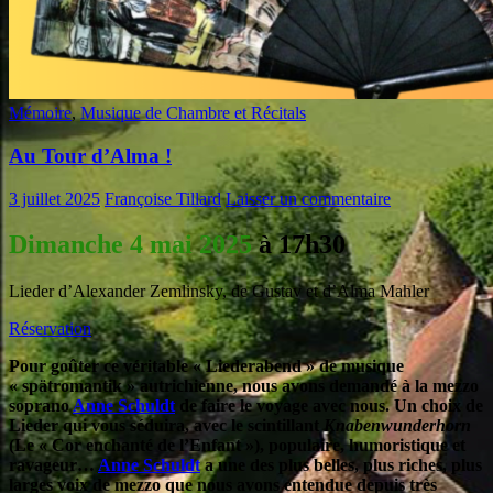
Mémoire
,
Musique de Chambre et Récitals
Au Tour d’Alma !
3 juillet 2025
Françoise Tillard
Laisser un commentaire
Dimanche
4 mai 2025
à 17h30
Lieder d’Alexander Zemlinsky, de Gustav et d’Alma Mahler
Réservation
Pour goûter ce véritable « Liederabend » de musique
« spätromantik » autrichienne, nous avons demandé à la mezzo
soprano
Anne Schuldt
de faire le voyage avec nous. Un choix de
Lieder qui vous séduira, avec le scintillant
Knabenwunderhorn
(Le « Cor enchanté de l’Enfant »), populaire, humoristique et
ravageur…
Anne Schuldt
a une des plus belles, plus riches, plus
larges voix de mezzo que nous avons entendue depuis très