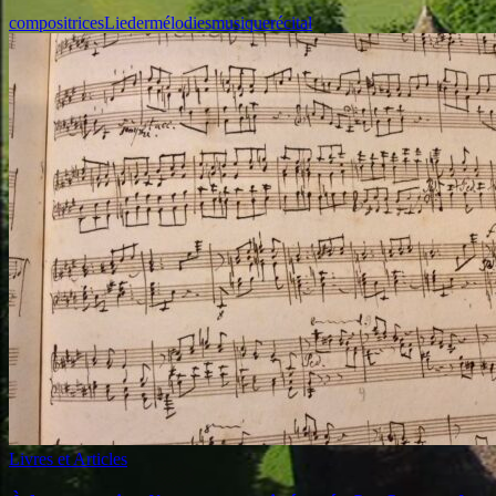
compositrices
Lieder
mélodies
musique
récital
Livres et Articles