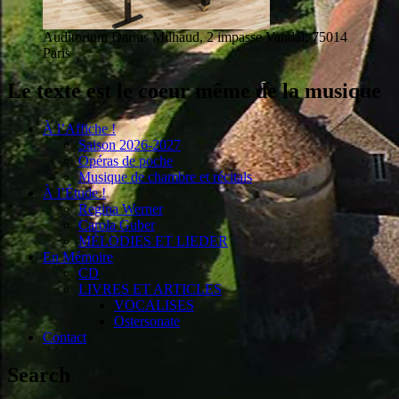
Auditorium Darius Milhaud, 2 impasse Vandal, 75014
Paris
Le texte est le coeur même de la musique
À l’Affiche !
Saison 2026-2027
Opéras de poche
Musique de chambre et récitals
À l’Étude !
Regina Werner
Carola Guber
MÉLODIES ET LIEDER
En Mémoire
CD
LIVRES ET ARTICLES
VOCALISES
Ostersonate
Contact
Search