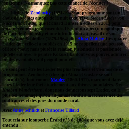
longtemps. Ne manquez pas cette chance de l’écouter !
Les Lieder de
Zemlinsky
(1871-1942) au programme sont un
choix de poèmes autour de la nuit et du rêve,
Sieben Lieder von
Nacht und Traum
, que Richard Dunser a édités en 2013 pour
voix moyenne et petit ensemble. Ils sont un aperçu magnifique
de l’art de Zemlinsky et une introduction au travail de son
élève, Alma Schindler (1879-1964) dite
Alma Mahler
. Les quatre
Lieder que celle-ci a publiés en 1915 ne rappellent que peu son
célèbre époux mais plutôt la relation fusionnelle et passionnée
qu’elle eut avec le peintre Kokoschka dont vous pouvez admirer
un des éventails qu’il peignit pour elle.
Ce sont peut-être les Lieder les plus freudiens et viennois de ce
programme. Zemlinsky (chez qui Alma et Gustav se sont
rencontrés), tout comme
Mahler
(1860-1911), marquent dans
leurs Lieder leur fort attachement aux thèmes populaires.
Des
Knaben Wunderhorn
, dont nous donnerons sept Lieder, est le
plus bel hommage qu’on ait jamais rendu à la richesse née des
souffrances et des joies du monde rural.
Avec
Anne Schuldt
et
Françoise Tillard
Tout cela sur le superbe Érard n°3 de 1884 que vous avez déjà
entendu !