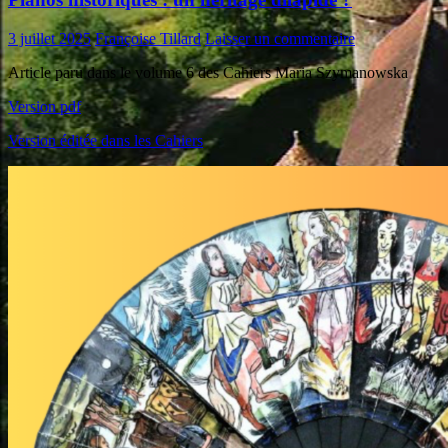
3 juillet 2025
Françoise Tillard
Laisser un commentaire
Article paru dans le volume 6 des Cahiers Maria Szymanowska
Version pdf
Version éditée dans les Cahiers