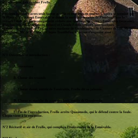
d’Esméralda, fait tomber Frollo.
Les deux premiers actes seuls furent gardés et recoupés en quatre. L’opéra se termine sur
la Place de Grève, où Esméralda se donne la mort sur le corps de Phoebus. Dans la
version finale, les personnages sont réduits aux quatre principaux : Esméralda (soprano),
Phoebus (ténor), Quasimodo (ténor) et Claude Frollo (basse), plus quelques
commensaux : Fleur de Lys, sa mère madame de Gondelaurier, le Vicomte de Gif, Mr de
Chevreuse, Mr de Morlaix et Clopin Trouillefou. L’action s’organise ainsi :
Acte I
N°1 Ouverture et introduction :
A. Ouverture
B. Chœur des truands
C. Chœur dansé, entrée de Esméralda, Frollo dit sa jalousie.
D. Chœur et marche du pape des fous, entrée de Quasimodo.
E. Fin de l’introduction, Frollo arrête Quasimodo, qui le défend contre la foule.
Clopin vient à la rescousse.
N°2 Récitatif et air de Frollo, qui complote l’enlèvement de la Esméralda.