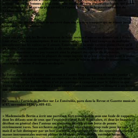
préjugé contre les femmes a joué contre une reprise de cette œuvre attachante, qui donne
un jour nouveau, beaucoup plus vivant, à l’opéra français de la première moitié du
XIXème siècle.
L’opéra tenta quelque temps de survivre dans une version tronquée qui ne réussit pas à
convaincre ses détracteurs.
Deux ans plus tard, les Bertin tentèrent de faire revivre l’œuvre en demandant à Franz
Liszt d’en faire la transcription. Il est à noter qu’alors que Liszt composa de multiples
paraphrases sur les opéras qu’il aimait, Esméralda est la seule version piano-chant qu’il
ait écrite. Cette version justifierait à elle seule une étude. Elle donne en tous cas le regret
que ce compositeur n’ait pas transcrit ainsi la plupart des opéras du répertoire,
transformant une écriture la plupart du temps ingrate en grand répertoire pour le piano.
Il est rare qu’un transcripteur arrange avec tant de soin ce qui pourrait sonner creux,
sans négliger même d’indiquer ses doigtés.
Le futur proche doit décider maintenant si l’année Hugo permettra de rendre justice à
cette œuvre rare en la remettant au répertoire des théâtres. La connaître devrait nous
faire regretter que Louise Bertin n’ait pu continuer à composer pour le théâtre et que
Victor Hugo n’ait pas contribué à faire vivre l’opéra romantique en donnant à ses livrets
une véritable valeur théâtrale.
En annexe : l’article de Berlioz sur
La Esméralda
, paru dans la Revue et Gazette musicale
n°47, novembre 1836, p.409-411.
« Mademoiselle Bertin a écrit une partition, fort remarquable sous une foule de rapports,
dont les défauts sont de ceux que l’expérience peut faire disparaître, et dont les beautés
décèlent en général chez l’auteur un sentiment du style et une force de pensée
extrêmement rares. Son orchestre est en général trop chargé, trop rude pour les voix ;
mais il se fait distinguer par un bon sentiment dramatique et par des oppositions entre les
masses instrumentales souvent pleines de bonheur. Je voudrais y entendre moins de
trompettes, de trombones, et surtout moins d’ophicléides : la grosse caisse est employée