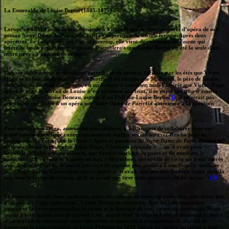
La Esmeralda de Louise Bertin (1805-1877)
Lorsqu’en 1831 Louise Bertin demande à Victor Hugo de tirer un livret d’opéra de son
roman
Notre-Dame de Paris
, elle a déjà l’expérience du monde lyrique. Après deux
opérettes,
Le Loup-Garou
et
Guy Mannering
, elle vient de composer un
Fausto
qui
intéresse beaucoup le jeune écrivain. Il semblerait que Louise Bertin ait été la seule dans
notre pays à s’inspirer de ce sujet.
Une véritable amitié se développe entre les deux artistes, facilitée par les étés que Victor
Hugo et sa famille passent chez les Bertin. Il est certain que M. Bertin, le père de Louise,
directeur du
Journal des Débats
, est un homme à courtiser, mais l’intérêt que Victor Hugo
éprouve pour le travail de Louise n’est sûrement pas feint, il se porte sur trop d’années
pour cela. Selon Denise Boneau, auteur d’un PhD sur Louise Bertin
[1]
, il ne serait pas
impossible que l’idée d’un opéra sur
Notre-Dame de Paris
fût antérieure à la parution
même du roman.
Pourquoi Victor Hugo, auteur des plus célèbres, a-t-il accepté de collaborer avec une
jeune femme considérée comme un amateur malgré ses études avec Reicha pour la
composition et Fétis pour le chant ? Après la parution de
Notre-Dame de Paris
, Rossini lui
en demanda un livret. Selon Adèle Hugo, l’écrivain répondit « …qu’il avait pour
habitude de faire seul ses affaires, que dans ce mariage du poète et du musicien, le
musicien était en haut et le poète en bas. » Meyerbeer, qui venait de vivre un franc succès
avec
Robert le Diable
, n’aurait pas reçu de réponse plus positive à une requête similaire :
« …(Hugo dit) qu’il n’estimait pas ce genre de travail, que son idée lui était venue dans la
tête sous la forme du roman, qu’il ne savait pas tirer deux moutures du même sac. »
[2]
.
Le caractère de ces deux musiciens, pour des raisons diverses, ne convenait sans doute pas
à un poète à l’ego ombrageux. Louise Bertin en revanche, dont les contemporains
vantaient la forte personnalité, le calme et la hauteur de vue, rassurait davantage Hugo
quant à leur égalité dans le travail. Leur amitié était sincère et forte et dépassait le cadre
d’un travail de commande entre librettiste et musicien. La suspension de
Marion de
Lorme
par le gouvernement de Louis-Philippe en 1832 aurait pu mettre un terme à leur