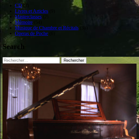
CD
(3)
Livres et Articles
(9)
Masterclasses
(2)
Mémoire
(54)
Musique de Chambre et Récitals
(38)
Operas de Poche
(6)
Search
Rechercher :