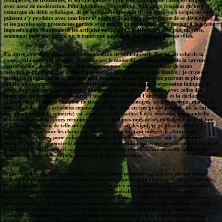
avec assez de modération. Pour les chœurs, je crois que, vu l’usage fréquent qu’on y
remarque du débit syllabique, ils ne sont pas toujours écrits de manière à ce que les voix
puissent s’y produire avec tous leurs avantages, le son n’a pas le temps de se développer,
et les paroles sont prononcées parfois avec tant de précipitation, qu’il devient à peu près
impossible aux chanteurs de les articuler nettement. Ce défaut n’existe pas, du reste,
seulement pour les chœurs, on le remarque aussi dans quelques parties des rôles.
Un autre côté défectueux dans la composition de mademoiselle Bertin, est celui de la
coupe rythmique des phrases. Je ne suis pas le moins du monde partisan de la carrure
quand même ; je sais qu’avec ce système, on peut se priver d’une foule de tours
mélodiques imprévus et d’effets d’une énergie quelquefois extraordinaire ; je crois que
toutes les combinaisons de mesures sont possibles, et que les accents peuvent se placer
indifféremment sur tous les temps ou fractions de temps quand l’expression indique ; je
pense donc que mes observations à ce sujet ne seront pas confondues avec celles des
musiciens qui comptent les mesures d’une phrase avant de l’entendre, et la déclarent
fautive selon qu’elle se compose de trois, cinq ou sept mesures, au lieu de deux, quatre ou
huit. Mais il y a des occasions cependant, et elles sont en très grand nombre, où la carrure
(ou mieux encore la symétrie) est absolument nécessaire. Cette nécessité, mademoiselle
Bertin ne l’a pas toujours reconnue, et il y a quelques-unes de ses mélodies dont le début
et la conclusion sont de telle sorte, que l’exécution en devient, je ne dirai pas difficile,
mais dangereuse pour les chanteurs. En effet, ceux-ci étant obligés de chanter de
mémoire, n’ont pas, pour aider cette faculté, de meilleur auxiliaire que le sentiment
musical ; or s’ils rencontrent dans leurs rôles des combinaisons qui ne concordent pas tout
à fait avec ce sentiment, il en doit résulter pour eux une difficulté nouvelle qui leur ôte
toute assurance, et les expose souvent à de graves erreurs.
A part ces défauts, bien excusables dans une jeune personne qui n’a pas encore trouvé
d’assez fréquentes occasions d’entendre ses ouvrages et d’en observer l’effet, il faut dire,
et c’est un devoir de le dire hautement, des beautés incontestables et du premier ordre
brillent en maint endroit dans la partition d’Esméralda. Les chœurs des truands, la
marche du pape des fous, au premier acte, sont d’une grande originalité et d’une verve
peu ordinaire ; l’air de Levasseur contenait quelques longueurs ; elles ont disparu après la
première représentation ; le récitatif qui le précède et l’andante sont du plus beau
caractère. En général, ce rôle de Frollo, supérieurement conçu, se soutient, d’un bout à
l’autre de la pièce, à une grande hauteur d’expression, et dans un style constamment