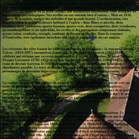
L’expressivité était déjà fort osée et elle ne se démentit pas pendant tout l’opéra. Il fut
reproché à Louise Bertin la brusquerie et la fréquence de ses modulations. Dans
La
Esméralda
, au moment où la scène change, une modulation inhabituelle vient souligner les
mouvements psychologiques. Nos oreilles en ont entendu bien d’autres… Mais en 1836,
l’œuvre fit scandale, malgré des mélodies d’une grande beauté. L’orchestration, très
soignée, utilise le grand orchestre habituel à l’opéra : deux flûtes et piccolo, deux
hautbois, deux clarinettes, quatre bassons, quatre cors, deux trompettes, deux trombones,
un trombone basse et un ophicléide, les cordes et des percussions comprenant timbales,
grosse caisse, cymbales, triangle, tambour de basque et cloches. Dans la romance
d’Esméralda, sont également introduits une viole d’amour
[6]
et un cor anglais.
Les créateurs des rôles étaient les vedettes de l’opéra en ces années : la soprano Cornélie
Falcon (1814-1897) interprétait Esméralda, le ténor Alfred Nourrit (1802-1839),
célébrité qui réclama une cavatine supplémentaire, le rôle de Phoebus, la basse Nicholas
Prosper Levasseur (1791-1871) le rôle de Frollo et Eugène Massol, (1802-1887), ténor en
train de devenir baryton, le rôle de Quasimodo. C’était certainement la meilleure
distribution possible. Le texte de Berlioz en annexe donne à craindre cependant que les
personnages de deuxième importance n’aient su leurs rôles qu’imparfaitement.
La censure fit passer aux auteurs un moment difficile : elle n’acceptait pas de voir sur
scène un prêtre amoureux et assassin et obtint qu’il fût transformé en magistrat,
contribuant à rendre l’œuvre incompréhensible. Le mot « prêtre » fut rayé de la partition
juste avant les représentations, ce que Levasseur trouva particulièrement dur : le mot
revient sans cesse dans son rôle, et il ne pouvait garantir sa mémoire. Le titre aussi fut
changé, et c’est alors que
Notre-Dame de Paris
devint
La Esméralda
.
L’opéra fut un scandale retentissant et ne tint la scène que six représentations. Ce fut une
sorte de « Bataille d’Hernani » de l’opéra. Malheureusement il semblerait que les
chanteurs, en particulier Mademoiselle Falcon, et l’Opéra en général, aient encore moins
bien soutenu la bourrasque que Mademoiselle Mars et le Théâtre Français, davantage
formés à faire face aux hostilités. Les raisons du scandale étaient essentiellement
politiques : les Bertin étaient proches du pouvoir et il était extrêmement facile de les
toucher à travers leur fille. Il est difficile de prouver qu’il n’était pas accepté que le nom
d’une femme soit accolé à celui d’une œuvre d’art. En revanche, il est certain que le