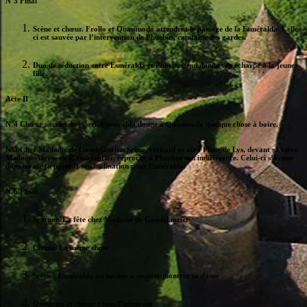
N°3 Final
Scène et chœur. Frollo et Quasimodo attendent le passage de la Esméralda. Celle-
ci est sauvée par l’intervention de Phoebus, capitaine des gardes.
Duo de séduction entre Esméralda et Phoebus, qui donne son écharpe à la jeune
fille.
Acte II
N°4 Chœur : scène du pilori. Esméralda donne à Quasimodo quelque chose à boire.
N°5 Chez Madame de Gondelaurier. Scène, récitatif et air : Fleur de Lys, devant sa mère
Madame Aloyse de Gondelaurier, reproche à Phoebus son indifférence. Celui-ci s’avoue
dans un air (a parte !) son inclination pour Esméralda.
N°6 Final
Sextuor. La fête chez Madame de Gondelaurier
Chœur. La même chose
Scène : Esméralda est invitée à monter montrer sa danse
Quintette et chœur : tous l’admirent