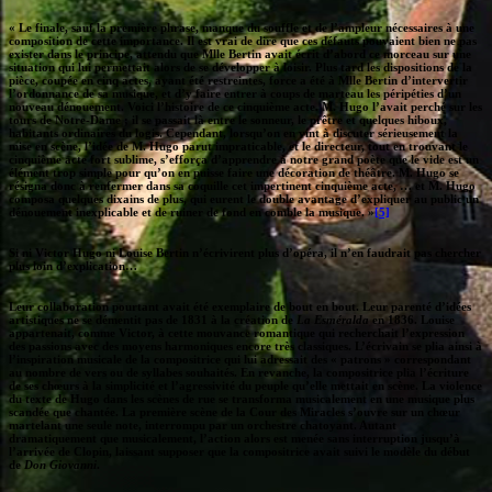
« Le finale, sauf la première phrase, manque du souffle et de l’ampleur nécessaires à une
composition de cette importance. Il est vrai de dire que ces défauts pouvaient bien ne pas
exister dans le principe, attendu que Mlle Bertin avait écrit d’abord ce morceau sur une
situation qui lui permettait alors de se développer à loisir. Plus tard les dispositions de la
pièce, coupée en cinq actes, ayant été restreintes, force a été à Mlle Bertin d’intervertir
l’ordonnance de sa musique, et d’y faire entrer à coups de marteau les péripéties d’un
nouveau dénouement. Voici l’histoire de ce cinquième acte. M. Hugo l’avait perché sur les
tours de Notre-Dame ; il se passait là entre le sonneur, le prêtre et quelques hiboux,
habitants ordinaires du logis. Cependant, lorsqu’on en vint à discuter sérieusement la
mise en scène, l’idée de M. Hugo parut impraticable, et le directeur, tout en trouvant le
cinquième acte fort sublime, s’efforça d’apprendre à notre grand poète que le vide est un
élément trop simple pour qu’on en puisse faire une décoration de théâtre. M. Hugo se
résigna donc à renfermer dans sa coquille cet impertinent cinquième acte, … et M. Hugo
composa quelques dixains de plus, qui eurent le double avantage d’expliquer au public un
dénouement inexplicable et de ruiner de fond en comble la musique. »
[5]
Si ni Victor Hugo ni Louise Bertin n’écrivirent plus d’opéra, il n’en faudrait pas chercher
plus loin d’explication…
Leur collaboration pourtant avait été exemplaire de bout en bout. Leur parenté d’idées
artistiques ne se démentit pas de 1831 à la création de
La Esméralda
en 1836. Louise
appartenait, comme Victor, à cette mouvance romantique qui recherchait l’expression
des passions avec des moyens harmoniques encore très classiques. L’écrivain se plia ainsi à
l’inspiration musicale de la compositrice qui lui adressait des « patrons » correspondant
au nombre de vers ou de syllabes souhaités. En revanche, la compositrice plia l’écriture
de ses chœurs à la simplicité et l’agressivité du peuple qu’elle mettait en scène. La violence
du texte de Hugo dans les scènes de rue se transforma musicalement en une musique plus
scandée que chantée. La première scène de la Cour des Miracles s’ouvre sur un chœur
martelant une seule note, interrompu par un orchestre chatoyant. Autant
dramatiquement que musicalement, l’action alors est menée sans interruption jusqu’à
l’arrivée de Clopin, laissant supposer que la compositrice avait suivi le modèle du début
de
Don Giovanni
.