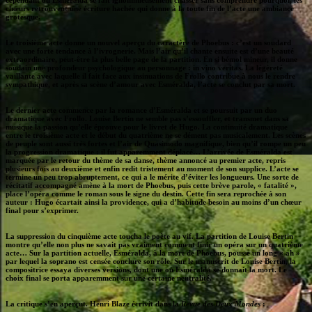
cependant où Esmeralda se fait ignominieusement chasser sans comprendre pourquoi, les
chœurs retrouvent une écriture hachée qui donne à la toute fin de l’acte une ambiance
grotesque.
Le troisième acte donne un nouvel aperçu du caractère de Phoebus : c’est un soudard
avec une forte tendance à l’ivrognerie. Mais l’air qu’il chante ensuite est d’une beauté
extraordinaire, peut-être la plus belle page de la partition. En si bémol mineur, il donne
soudain une profondeur psychologique au personnage : in vino veritas. La légèreté
vaillante avec laquelle il fait face aux insinuations de Frollo contribue à nous le rendre
sympathique, et après sa scène d’amour avec Esméralda, l’acte se conclut par sa mort.
Le dernier acte commence par la romance d’Esméralda et se poursuit par un duo
dramatique avec Frollo. Louise Bertin ne semble pas s’essouffler, et transmet dans sa
musique la passion qu’elle éprouve pour le livret de Hugo. La continuité dramatique
entre le troisième acte et le début du quatrième ne se dément pas musicalement. Les scènes
de peuple sont aussi très fortes et l’air de Quasimodo magnifique, bien qu’il rompe un peu
la progression dramatique : il fut apparemment déplacé… L’arrivée de Esméralda est
marquée par le retour du thème de sa danse, thème annoncé au premier acte, repris
plusieurs fois au deuxième et enfin redit tristement au moment de son supplice. L’acte se
termine un peu trop abruptement, ce qui a le mérite d’éviter les longueurs. Une sorte de
récitatif accompagné amène à la mort de Phoebus, puis cette brève parole, « fatalité »,
place l’opéra comme le roman sous le signe du destin. Cette fin sera reprochée à son
auteur : Hugo écartait ainsi la providence, qui a d’habitude besoin au moins d’un chœur
final pour s’exprimer.
La suppression du cinquième acte toucha le poète au vif. La partition de Louise Bertin
montre qu’elle non plus ne savait pas vraiment comment finir un opéra sur un quatrième
acte… Sur la partition actuelle, Esméralda, à la mort de Phoebus, pousse un long « ah »
par lequel la soprano est censée conclure son rôle. Sur le manuscrit de Louise Bertin, la
compositrice essaya diverses versions, dont une où Esméralda se donnait la mort. Le
choix final se porta apparemment sur une certaine neutralité.
La critique s’en aperçut. Henri Blaze écrivit dans la
Revue des Deux Mondes
: