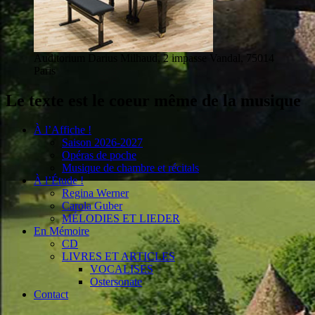
Auditorium Darius Milhaud, 2 impasse Vandal, 75014
Paris
Le texte est le coeur même de la musique
À l’Affiche !
Saison 2026-2027
Opéras de poche
Musique de chambre et récitals
À l’Étude !
Regina Werner
Carola Guber
MÉLODIES ET LIEDER
En Mémoire
CD
LIVRES ET ARTICLES
VOCALISES
Ostersonate
Contact