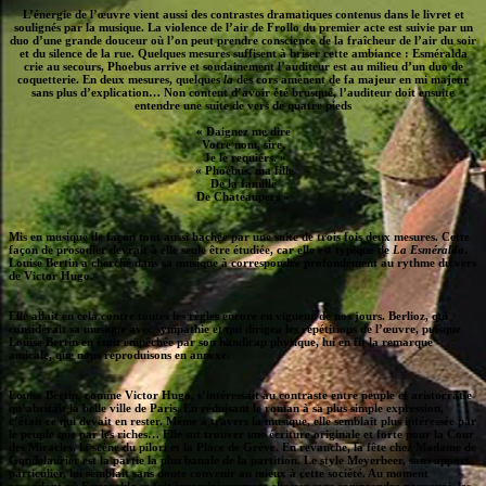
L’énergie de l’œuvre vient aussi des contrastes dramatiques contenus dans le livret et
soulignés par la musique. La violence de l’air de Frollo du premier acte est suivie par un
duo d’une grande douceur où l’on peut prendre conscience de la fraîcheur de l’air du soir
et du silence de la rue. Quelques mesures suffisent à briser cette ambiance : Esméralda
crie au secours, Phoebus arrive et soudainement l’auditeur est au milieu d’un duo de
coquetterie. En deux mesures, quelques
la
des cors amènent de fa majeur en mi majeur
sans plus d’explication… Non content d’avoir été brusqué, l’auditeur doit ensuite
entendre une suite de vers de quatre pieds
« Daignez me dire
Votre nom, sire,
Je le requiers. »
« Phoebus, ma fille
De la famille
De Chateaupers »
Mis en musique de façon tout aussi hachée par une suite de trois fois deux mesures. Cette
façon de prosodier devrait à elle seule être étudiée, car elle est typique de
La Esméralda
.
Louise Bertin a cherché dans sa musique à correspondre profondément au rythme du vers
de Victor Hugo.
Elle allait en cela contre toutes les règles encore en vigueur de nos jours. Berlioz, qui
considérait sa musique avec sympathie et qui dirigea les répétitions de l’œuvre, puisque
Louise Bertin en était empêchée par son handicap physique, lui en fit la remarque
amicale, que nous reproduisons en annexe.
Louise Bertin, comme Victor Hugo, s’intéressait au contraste entre peuple et aristocratie
qu’abritait la belle ville de Paris. En réduisant le roman à sa plus simple expression,
c’était ce qui devait en rester. Même à travers la musique, elle semblait plus intéressée par
le peuple que par les riches… Elle sut trouver une écriture originale et forte pour la Cour
des Miracles, la scène du pilori et la Place de Grève. En revanche, la fête chez Madame de
Gondelaurier est la partie la plus banale de la partition. Le style Meyerbeer, sans apport
particulier, lui semblait sans doute convenir au mieux à cette société. Au moment