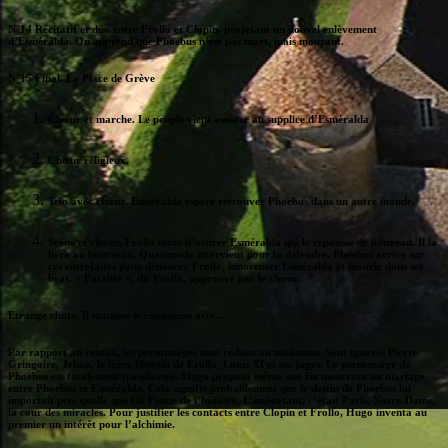
N°14 Récitatif et duo entre Frollo et Clopin, projetant un nouvel enlèvement
d’Esméralda. On apprend que Phoebus n’est pas mort, mais mourant.
N°15 Final. La Place de Grève
Chœur et marche. Le peuple vient assister au supplice d’Esméralda
Chœur religieux.
Trio avec chœur. Esméralda espère retrouver Phoebus dans un autre monde.
Scène et chœur. Frollo tente d’attirer Esméralda qui le repousse de nouveau. Il la
livre au bourreau. Quasimodo intervient pour la défendre. Phoebus arrive sur
ces entrefaites pour dénoncer Frollo, innocenter Esméralda et mourir dans ses
bras. « Fatalité », dit Frollo, approuvé par le chœur.
Etrange chute. Il manque le cinquième acte…
Par rapport au roman, les personnages sont réduits au minimum. Sont ignorés Pierre
Gringoire, Jehan, le frère libertin de Frollo, Louis XI et ses juges. Le personnage de
Phoebus est totalement transformé. Hugo proposa même une fin montrant un mariage
entre Phoebus et Esméralda. Cela signifie probablement que le destin de Phoebus lui
importait peu, quelle que fût l’issue de l’histoire. L’important, c’était Paris, Notre-Dame,
la cour des miracles. Pour justifier les contacts entre Clopin et Frollo, Hugo inventa au
premier un intérêt pour l’alchimie.