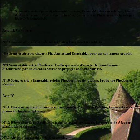
Scène et strette : pour agrémenter sa danse, Esméralda tire son écharpe, Fleur-
de-Lys la reconnaît pour l’avoir brodée, Esméralda et Phoebus sont chassés par
les invités scandalisés.
Acte III. Un cabaret
N°7 Chanson avec chœur : chanson à boire, Phoebus et les soldats.
N°8 Scène et air avec chœur : Phoebus attend Esméralda, pour qui son amour grandit.
N°9 Scène et duo entre Phoebus et Frollo qui essaie d’écarter le jeune homme
d’Esméralda par un discours bourré de préjugés dont Phoebus rit.
N°10 Scène et trio : Esméralda rejoint Phoebus. Fou de jalousie, Frollo tue Phoebus et
s’enfuit.
Acte IV
N°11 Entracte, récitatif et romance : soupçonnée d’avoir tué Phoebus, Esméralda est en
prison et chante sa détresse.
N°12 Récitatif et duo : Frollo la rejoint, lui avoue son amour, lui propose de s’évader.
Esméralda le repousse.
N°13 Air dit « des cloches » de Quasimodo.