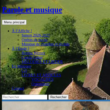
Aller
Parole et musique
au
contenu
Recherche
Menu principal
À l’Affiche !
Saison 2026-2027
Opéras de poche
Musique de chambre et récitals
À l’Étude !
Regina Werner
Carola Guber
MÉLODIES ET LIEDER
En Mémoire
CD
LIVRES ET ARTICLES
VOCALISES
Ostersonate
Contact
Rechercher :