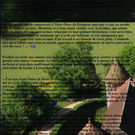
collaboration et Victor Hugo proposa à Louise Bertin de se désengager du travail sur
Notre-Dame de Paris
. Les Bertin, au contraire, usèrent de leur crédit auprès du roi pour
soutenir le poète et Louise répondit sans ambiguïté :
« Monsieur, j’ai beaucoup souffert depuis huit jours, mais comment avez-vous pu croire
un seul instant que je renoncerais à
Notre-Dame de Paris
pour quoi que ce soit au monde.
J’ai de l’amour-propre, Monsieur, et j’aime mieux tomber avec le premier, que réussir
avec un autre. Si vous avez jamais remarqué en moi quelques hésitations, vous savez bien
qu’il faut les attribuer au sentiment que j’ai de ma faiblesse, et à la répugnance que
j’éprouve à vous voir vous occuper d’un travail si au-dessous de votre génie. Comment,
moi qui n’admire que vous au monde, pourrais-je refuser l’honneur de mettre mon nom à
côté du votre ? … »
[3]
Il fallait en vérité une entente très forte entre les deux artistes pour arriver à mettre au
monde cette œuvre commune. La musique fut composée au fur et à mesure de l’écriture
du livret et tous deux souffrirent en même temps des contraintes de l’opéra. En témoigne
cette lettre de Louise à Léopoldine Hugo :
« J’ai reçu
Notre-Dame de Paris
. Je remercie ton papa pour ce qui est imprimé, et pour ce
qui est écrit. J’ai le cœur plus navré que jamais des outrages que je fais subir à ce bel
ouvrage. Je voudrais que le public, au lieu de mes duos et de mes trios se fît lire
l’admirable chapitre sur l’architecture. Comment rendre en musique Claude et
Quasimodo traversant silencieusement les rues de Paris ? seuls au milieu de tous, ces deux
exceptions presque aussi malheureuses l’une que l’autre ? C’est impossible. Il faut donc
encore renoncer à cela, ôter l’alchimie à Frollo, une bosse ou deux à Quasimodo. C’est un
massacre ! et j’en suis complice ! »
[4]
En effet, le découpage final de l’opéra ressemble fort peu au scénario initial, beaucoup
plus proche du roman. Celui-ci comprend trois actes, dont seuls les deux premiers furent
gardés. L’acte final gardait la Cour des Miracles, avec les mendiants s’assemblant pour
sauver Esméralda, l’assaut contre Notre-Dame, la scène sur la Place de Grève entre
Frollo et Esméralda, la reconnaissance de la recluse comme la mère de l’Egyptienne, et
enfin le haut des tours de Notre-Dame, d’où Quasimodo, après avoir assisté au supplice