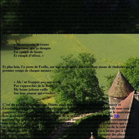
noble et sévère. La scène du pilori est pleine de vivacité, et le chœur « Il enlevait une
fille, » qu’on y entend deux fois, est une de ces idées aussi simples qu’heureuses, dont le
succès est assuré. J’aime moins le final ; il n’est pas d’une facture aussi franche, et les
idées manquent souvent de nouveauté. Au troisième acte, après une scène de buveurs
supérieurement instrumentée, vient un trio où tout ce que la musique a de plus énergique
devait nécessairement trouver place. Mademoiselle Bertin n’est pas restée au-dessous
d’une tache aussi difficile ; l’intérêt du morceau, habilement ménagé jusqu’à la
catastrophe, saisit et entraîne. On a remarqué, parmi les idées les plus saillantes, la
charmante phrase qui peint si bien le trouble d’Esméralda :
« Monseigneur le comte
Mon cœur que je dompte
Est rempli de honte
Et rempli d’effroi. »
Et plus loin, l’
a
parte
de Frollo, sur une seule note, avec un coup piano de timbales sur le
premier temps de chaque mesure :
« Ah ! ne frappez pas son oreille
Pas rapprochés de la mort
Ma haine jalouse veille
Sur leur amour qui s’endort. »
C’est du grand style tragique. Disons aussi que mademoiselle Falcon, Nourrit et
Levasseur, font admirablement valoir cette scène d’une exécution si difficile sous tous les
rapports. Mais ce qui paraît supérieur à tout ce que je viens de citer, c’est le quatrième
acte tout entier, et surtout le grand duo de la prison et l’air de Quasimodo
NB
,
aujourd’hui généralement admiré. La mélodie lente du milieu de duo est extrêmement
touchante, et je crois qu’on trouverait peu d’idées musicales mieux présentées que celles
de la phrase
sotto voce
de Levasseur : « Dans la nuit je l’ai conduite », ou de la rentrée du
thème de la coda : « Donne ta main. » Pour l’air de Quasimodo, je n’hésite pas à le
regarder comme un petit chef d’œuvre. Les modulations, l’enchaînement des phrases, les
mélodies, le rythme, la gradation des effets, tout y est choisi avec un art étonnant ; tout y