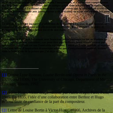
est d’un pittoresque de bon goût, qui séduit l’imagination, et s’en empare complètement
dès les premières mesures. Massol, qui ne compte guère dans son rôle que ce morceau, en
a tiré un tel parti, il l’a chanté et mimé avec tant de verve, que la salle entière a crié bis,
et que le pauvre sonneur aux jambes torses a dû se traîner en scène une seconde fois pour
le répéter.
Le rôle de Nourrit est ingrat ; il n’offre rien de brillant ni à l’acteur, ni au chanteur, et
cependant il a su lui donner une physionomie intéressante par l’élégance, la grâce et
l’irréprochable correction de son jeu et de son chant.
Mademoiselle Falcon et Levasseur sont beaucoup mieux partagés, ce qui ne diminue en
rien le mérite de leur exécution ; car pour être plus brillants, leurs rôles n’en sont pas
moins difficiles ; l’une est une Esméralda ravissante, l’autre un Frollo terrible, et tous les
deux sont beaux d’inspiration dramatique autant que d’entraînement musical, surtout
dans la belle scène de la prison que j’ai déjà citée. »
[1]
Denise Lyne Boneau,
Louise Bertin and Opera in Paris in the
1820s and 1830s
, The University of Chicago, Department of Music,
Chicago, Illinois, 1992.
[2]
Adèle Hugo,
Victor Hugo raconté par Adèle Hugo
, Paris, Plon,
1985. En 1835, l’idée d’une collaboration entre Berlioz et Hugo
échoua faute de confiance de la part du compositeur.
[3]
Lettre de Louise Bertin à Victor Hugo, #8866, Archives de la