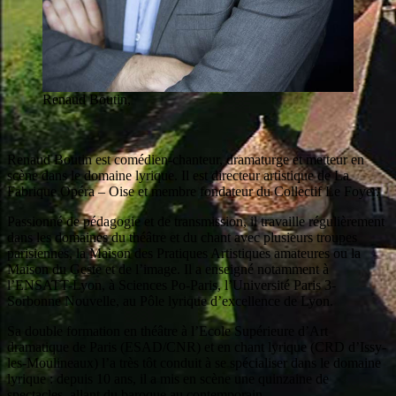
Renaud Boutin,
Renaud Boutin est comédien-chanteur, dramaturge et metteur en
scène dans le domaine lyrique. Il est directeur artistique de La
Fabrique Opéra – Oise et membre fondateur du Collectif Le Foyer.
Passionné de pédagogie et de transmission, il travaille régulièrement
dans les domaines du théâtre et du chant avec plusieurs troupes
parisiennes, la Maison des Pratiques Artistiques amateures ou la
Maison du Geste et de l’image. Il a enseigné notamment à
l’ENSATT-Lyon, à Sciences Po-Paris, l’Université Paris 3-
Sorbonne Nouvelle, au Pôle lyrique d’excellence de Lyon.
Sa double formation en théâtre à l’Ecole Supérieure d’Art
dramatique de Paris (ESAD/CNR) et en chant lyrique (CRD d’Issy-
les-Moulineaux) l’a très tôt conduit à se spécialiser dans le domaine
lyrique : depuis 10 ans, il a mis en scène une quinzaine de
spectacles, allant du baroque au contemporain.