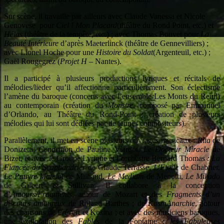
Sur scène, il travaille par ailleurs avec Claude Vanessa et Nicole
Genovese pour
Ciel ! Mon Placard
(théâtre du Rond Point, etc.) et
Hélas
(théâtre de la tempête, etc.) ; avec Thomas Bouvet pour
La
Beauté Intérieure
d’après Maeterlinck (théâtre de Gennevilliers) ;
avec Lionel Hoche pour une
Histoire du Soldat
(Argenteuil, etc.) ;
Gaël Rougegrez (
Projet H
– Nantes).
Il a participé à plusieurs productions lyriques et récitals de
mélodies/lieder qu’il affectionne particulièrement. Son éclectisme
l’amène du baroque (concerts avec l’ensemble Les Monts du Reuil)
au contemporain (création du
Monstre
, composé par Emmanuel
d’Orlando, au Théâtre du Rond-Point ; création de plusieurs
mélodies qui lui sont dédiées par de jeunes compositeurs).
Parallèlement, il met en scène plusieurs ouvrages musicaux :
Rita
de
Donizetti,
Cendrillon
de Pauline Viardot,
Le Docteur Miracle
de
Bizet, et avec le Groupe Lyrique et l’orchestre Bernard Thomas
: La
Fiancée du Scaphandrier
de Claude Terrasse,
L’Etoile
de Chabrier,
Le Pauvre Matelot
de Milhaud,
Le Medium
de Menotti,
Le Mikado
de Gilbert & Sullivan. Il collabore à la conception
d’
Amours/Fragments
, autour de Mozart et des
Fragments d’un
discours amoureux
de Roland Barthes ; de
KosmAnarchie
, autour
des chansons de Prévert et Kosma ; et avec des musiciens baroques,
une exploration des
Fables
de la Fontaine :
les Fabuleuses