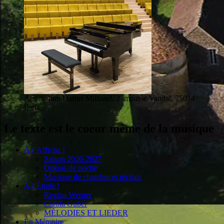
Auditorium Darius Milhaud, 2 impasse Vandal, 75014
Paris
Le texte est le coeur même de la musique
À l’Affiche !
Saison 2026-2027
Opéras de poche
Musique de chambre et récitals
À l’Étude !
Regina Werner
Carola Guber
MÉLODIES ET LIEDER
En Mémoire