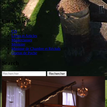
Musiques
.
Categories
CD
(3)
Livres et Articles
(9)
Masterclasses
(2)
Mémoire
(54)
Musique de Chambre et Récitals
(38)
Operas de Poche
(6)
Search
Rechercher :