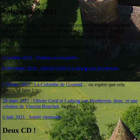
Saison 2020-2021
Parole et Musique organise tous les premiers dimanches des mois
pairs à l’Espace Ararat (11 rue Martin Bernard, 75013 Paris) à
18h30 un concert de musique de chambre, vocale ou non.
Les choses se compliquent en temps de pandémie…
4 octobre 2020 : Poulenc et ses poètes
6 décembre 2020 : Olivier Greif et Ludwig van Beethoven
. Zut, ce
concert est annulé… reporté au 28 mars !
7 février 2021 : La Colombe de Gounod
… on espère que cela
pourra se faire !<p>
28 mars 2021 : Olivier Greif et Ludwig van Beethoven, donc, et une
création de Vincent Bouchot
, en plus !
6 juin 2021 : Soirée viennoise
Deux CD !