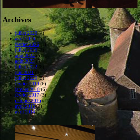
Archives
juillet 2026
(4)
avril 2026
(1)
février 2026
(1)
juillet 2025
(7)
août 2024
(5)
août 2023
(5)
juillet 2022
(8)
juin 2021
(4)
juillet 2020
(3)
février 2019
(6)
janvier 2018
(6)
février 2017
(3)
octobre 2016
(12)
avril 2015
(2)
avril 2014
(12)