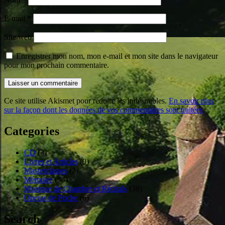
E-mail
*
Site web
Enregistrer mon nom, mon e-mail et mon site dans le navigateur
pour mon prochain commentaire.
Ce site utilise Akismet pour réduire les indésirables.
En savoir plus
sur la façon dont les données de vos commentaires sont traitées
.
Categories
CD
(3)
Livres et Articles
(9)
Masterclasses
(2)
Mémoire
(54)
Musique de Chambre et Récitals
(38)
Operas de Poche
(6)
Search