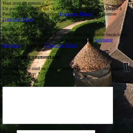
Vous avez dit romance ?
Un parcours littéraire qui va de Marceline Desbordes-Valmore à
Paul Verlaine, avec la soprano
Françoise Masset
et la pianiste
Françoise Tillard
.
Pauline Viardot
Un choix des plus belles mélodies de notre plus grande musicienne
française au XIXe siècle, avec la mezzo-soprano
Stéphanie
d’Oustrac
et la pianiste
Françoise Tillard
Laisser un commentaire
Votre adresse e-mail ne sera pas publiée.
Les champs obligatoires
sont indiqués avec
*
Commentaire
*
Nom
*