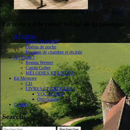
Auditorium Darius Milhaud, 2 impasse Vandal, 75014 Paris
Le texte est le coeur même de la musique
À l’Affiche !
Saison 2026-2027
Opéras de poche
Musique de chambre et récitals
À l’Étude !
Regina Werner
Carola Guber
MÉLODIES ET LIEDER
En Mémoire
CD
LIVRES ET ARTICLES
VOCALISES
Ostersonate
Contact
Search
Rechercher :