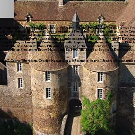
onal Supérieur de Musique de Paris où elle obtient un Premier Prix de violon et un Premier P
pour interpréter au concert de gala organisé à l’occasion de son 75e anniversaire, le Conc
Fletzberger (piano). Cette même année, elle est lauréate de l’Académie Ravel dans les clas
ses études à Londres avec l’une des plus grandes pédagogues du violon, Mrs Airoff-Dowling, qu
tals en France, en Europe, en Russie et en Australie. Depuis 1989, elle est violon solo de l’
e la suite Baal Shem de Bloch. Elle aime également particulièrement interpréter la musique
itsu, Olivier Messiaen et Bruno Mantovani. En 2003, elle a créé en France la Deuxième Son
umoff, Cedric Tiberghien, Cyprien Katsaris, et a été membre du trio Léonore en compagnie 