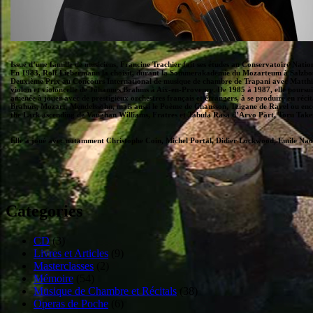
Issue d’une famille de musiciens, Francine Trachier fait ses études au Conservatoire Nati
En 1983, Rolf Liebermann la choisit, durant la Sommerakademie du Mozarteum à Salzbourg 
Deuxième Prix au Concours International de musique de chambre de Trapani avec Matthias 
violon et violoncelle de Johannes Brahms à Aix-en-Provence. De 1985 à 1987, elle poursuit 
amenée à jouer avec de prestigieux orchestres français et étrangers, à se produire en réci
Brahms, Mozart, Mendelssohn, mais aussi le Poème de Chausson, Tzigane de Ravel ou encor
the Lark ascending de Vaughan Williams, Fratres et Tabula Rasa d’Arvo Pärt, Toru Takem
Elle a joué avec notamment Christophe Coin, Michel Portal, Didier Lockwood, Emile Nao
Categories
CD
(3)
Livres et Articles
(9)
Masterclasses
(2)
Mémoire
(54)
Musique de Chambre et Récitals
(38)
Operas de Poche
(6)