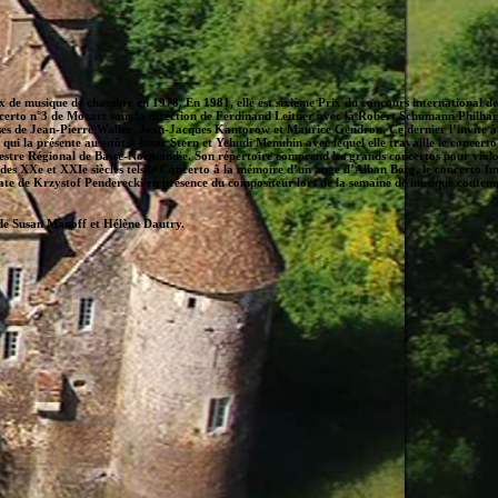
rix de musique de chambre en 1978. En 1981, elle est sixième Prix du concours international d
erto n°3 de Mozart sous la direction de Ferdinand Leitner avec la Robert Schumann Philharm
ses de Jean-Pierre Wallez, Jean-Jacques Kantorow et Maurice Gendron. Ce dernier l’invite à 
i la présente aussitôt à Isaac Stern et Yehudi Menuhin avec lequel elle travaille le concerto 
Orchestre Régional de Basse-Normandie. Son répertoire comprend les grands concertos pour viol
 des XXe et XXIe siècles tels le Concerto à la mémoire d’un ange d’Alban Berg, le concerto
ate de Krzystof Penderecki en présence du compositeur lors de la semaine de musique contem
de Susan Manoff et Hélène Dautry.