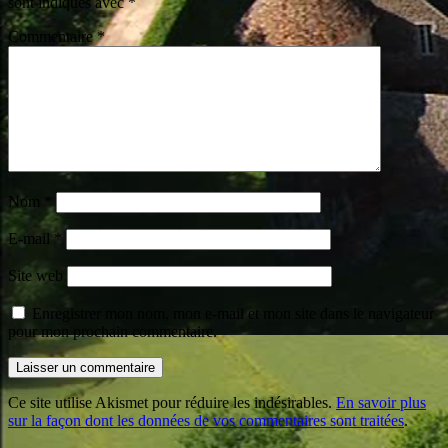
sont indiqués avec
*
Commentaire
*
Nom
*
E-mail
*
Site web
Enregistrer mon nom, mon e-mail et mon site dans le navigateur
pour mon prochain commentaire.
Ce site utilise Akismet pour réduire les indésirables.
En savoir plus
sur la façon dont les données de vos commentaires sont traitées
.