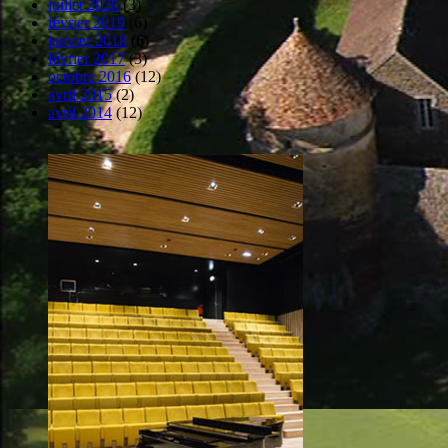
juillet 2020
(3)
février 2019
(6)
janvier 2018
(6)
février 2017
(3)
octobre 2016
(12)
avril 2015
(2)
avril 2014
(12)