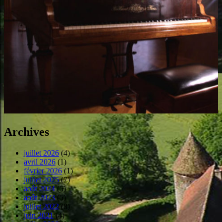
Archives
juillet 2026
(4)
avril 2026
(1)
février 2026
(1)
juillet 2025
(7)
août 2024
(5)
août 2023
(5)
juillet 2022
(8)
juin 2021
(4)