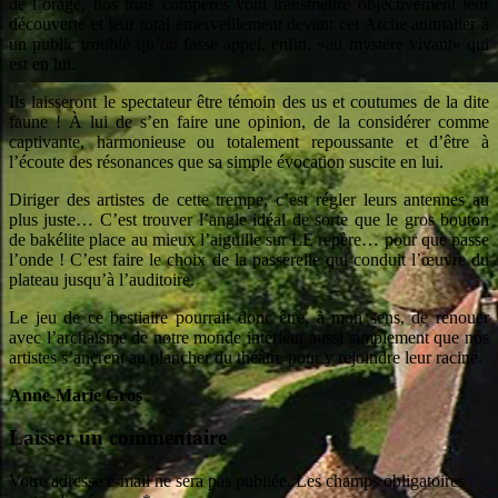
de l’orage, nos trois compères vont transmettre objectivement leur
découverte et leur total émerveillement devant cet Arche animalier à
un public troublé qu’on fasse appel, enfin, «au mystère vivant» qui
est en lui.
Ils laisseront le spectateur être témoin des us et coutumes de la dite
faune ! À lui de s’en faire une opinion, de la considérer comme
captivante, harmonieuse ou totalement repoussante et d’être à
l’écoute des résonances que sa simple évocation suscite en lui.
Diriger des artistes de cette trempe, c’est régler leurs antennes au
plus juste… C’est trouver l’angle idéal de sorte que le gros bouton
de bakélite place au mieux l’aiguille sur LE repère… pour que passe
l’onde ! C’est faire le choix de la passerelle qui conduit l’œuvre du
plateau jusqu’à l’auditoire.
Le jeu de ce bestiaire pourrait donc être, à mon sens, de renouer
avec l’archaïsme de notre monde intérieur aussi simplement que nos
artistes s’ancrent au plancher du théâtre pour y rejoindre leur racine.
Anne-Marie Gros
Laisser un commentaire
Votre adresse e-mail ne sera pas publiée.
Les champs obligatoires