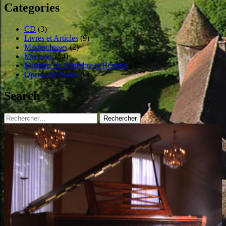
Categories
CD
(3)
Livres et Articles
(9)
Masterclasses
(2)
Mémoire
(54)
Musique de Chambre et Récitals
(38)
Operas de Poche
(6)
Search
Rechercher :