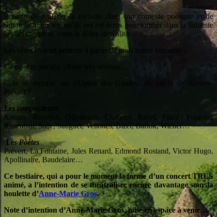
Il suffit de replacer la mélodie dans son contexte poétique et de
suivre les mots tels qu’ils ont été écrits pour tomber dans la fantaisie
la plus complète, voire le délire surréaliste.
Les bêtes sont un prétexte à parler de nous autres humains.
Ce ne sera pas une affaire très sérieuse…
Cela se termine sur l’Opéra des Girafes, un inédit de Kosma-
Prévert !
Les compositeurs
Kosma, Bouchot, Offenbach, Chabrier, Ravel, Fauré, Poulenc,
Rosenthal, Satie, Sauguet, Vellones, Bizet, Bartok, Wiener…
Les Poètes
Prévert, La Fontaine, Jules Renard, Edmond Rostand, Victor Hugo,
Apollinaire, Baudelaire…
Ce bestiaire, qui a pour le moment la forme d’un concert TRES
animé, a l’intention de se théâtraliser encore davantage sour la
houlette d’
Anne-Marie Gros
.
Note d’intention d’Anne-Marie Gros, mise en espace à venir…