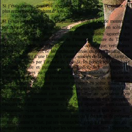
Si j’étais cornac, peut-être rêverais je de défiler sur l’encolure du
plus remarquable éléphant d’Asie…
Si j’étais jockey, mon plus fin plaisir ne serait il pas de monter un
pur Alezan… Et voilà qu’on me propose de mettre en scène les
interprètes de ce bestiaire….! Il est des artistes aguerris qui
portent en eux des pans entiers de l’immense culture du Théâtre
Musical. Rompus au répertoire complexe, acrobatique, vertigineux
de certaines partitions, ne hiérarchisant jamais un genre musical à un
autre, ils glissent d’une famille à l’autre, amusés de la particularité de
celle-ci, intrigués par l’audace de celle-là. Ils prêtent leur souplesse
(d’esprit, vocale et pianistique), leur malice, leur intelligence et
finesse scéniques au travail d’interprétation musicale et textuelle.
Ces mêmes artistes ont développé toute la palette du nuancier de
leurs capteurs offrant une puissante présence en scène tissant ainsi
des liens d’évidence entre les différents acteurs (public compris!). Ils
en ont une préhension rare, intuitive et offre au spectateur d’en
percevoir …la presque «animalité». Qui mieux qu’eux pouvaient
évoquer leur sœur «l’autruche », leur frère «papillon» leurs cousins
«tamanoir» «crapaud» «condrosthome» ou «bête à bon dieu» !
Comme le cygne mâle sait, un beau jour, qu’il est temps de préparer
le nid ; comme le chat, par ses moustaches, perçoit l’imminence du
danger ; comme le cheval, par les vibrations du sol, sent l’approche