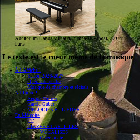
Auditorium Darius Milhaud, 2 impasse Vandal, 75014
Paris
Le texte est le coeur même de la musique
À l’Affiche !
Saison 2026-2027
Opéras de poche
Musique de chambre et récitals
À l’Étude !
Regina Werner
Carola Guber
MÉLODIES ET LIEDER
En Mémoire
CD
LIVRES ET ARTICLES
VOCALISES
Ostersonate